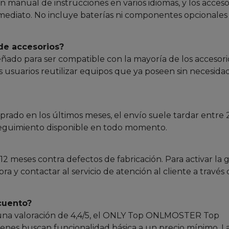
un manual de instrucciones en varios idiomas, y los acceso
nmediato. No incluye baterías ni componentes opcionale
de accesorios?
ado para ser compatible con la mayoría de los accesori
s usuarios reutilizar equipos que ya poseen sin necesida
rado en los últimos meses, el envío suele tardar entre 2
 seguimiento disponible en todo momento.
12 meses contra defectos de fabricación. Para activar la g
y contactar al servicio de atención al cliente a través 
cuento?
y una valoración de 4,4/5, el ONLY Top ONLMOSTER Top
ienes buscan funcionalidad básica a un precio mínimo. La