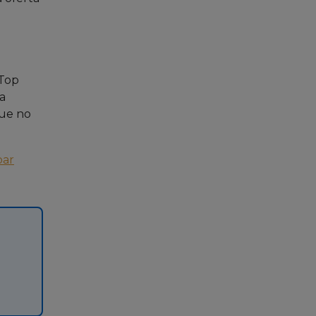
 Top
a
que no
ar