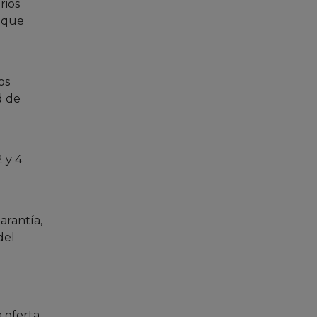
rios
s que
os
d de
 y 4
arantía,
del
 oferta