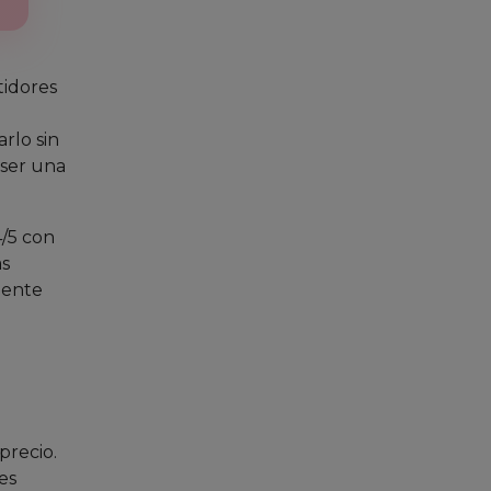
tidores
rlo sin
 ser una
4/5 con
as
gente
precio.
es