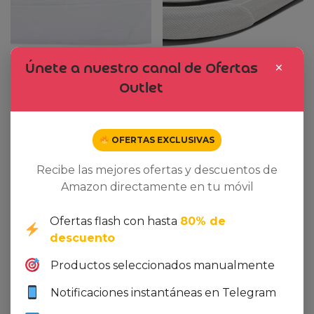
×
Únete a nuestro canal de Ofertas
Ver oferta en Amazon
Ver oferta en Amazon
Outlet
Vans Brooklyn Zapatillas
Vans Ward Zapatillas
Unisex Niños Canvas
Unisex Niños Canvas
32,00
€
27,00
€
37,50
€
33,59
€
OFERTAS EXCLUSIVAS
Recibe las mejores ofertas y descuentos de
Amazon directamente en tu móvil
Ofertas flash con hasta
80% de
descuento
Oferta de productos vistos
recientemente
Productos seleccionados manualmente
Notificaciones instantáneas en Telegram
Aún no has visitado ninguno de nuestros productos