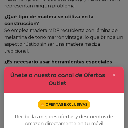
representan ningún problema.
¿Qué tipo de madera se utiliza en la
construcción?
Se emplea madera MDF recubierta con lámina de
melamina de tono marrón vintage, lo que brinda un
aspecto rústico sin ser una madera maciza
tradicional.
¿Es necesario usar herramientas especiales
para el montaje?
×
Únete a nuestro canal de Ofertas
No, todas las herramientas necesarias
(destornillador, llave Allen) vienen incluidas en el
Outlet
paquete, y el manual paso a paso facilita el proceso.
¿Puedo usar la mesa en exteriores?
OFERTAS EXCLUSIVAS
No se recomienda su uso al aire libre, ya que la
madera y la malla metálica pueden deteriorarse con
Recibe las mejores ofertas y descuentos de
la exposición constante a la humedad.
Amazon directamente en tu móvil