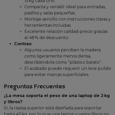
15 kg cada uno.
Compacta y versátil: ideal para entradas,
pasillos y salas pequeñas.
Montaje sencillo con instrucciones claras y
herramientas incluidas.
Excelente relación calidad‑precio gracias
al 48 % de descuento.
Contras:
Algunos usuarios perciben la madera
como ligeramente menos densa,
describiéndola como “plástico barato”.
El acabado puede requerir un leve pulido
para evitar marcas superficiales.
Preguntas Frecuentes
¿La mesa soporta el peso de una laptop de 2 kg
y libros?
Sí, la repisa superior está diseñada para soportar
hasta 40 kg, por lo que una laptop y varios libros no