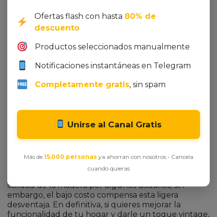
¿Cuánto tiempo tarda la entrega en España?
Ofertas flash con hasta
80% de
Generalmente, el envío desde Amazon llega en 2‑4
descuento
días hábiles, aunque depende de la disponibilidad
del stock y la zona de entrega.
Productos seleccionados manualmente
Veredicto Final: ¿Merece la pena?
Notificaciones instantáneas en Telegram
En resumen, la
HOOBRO Mesa de Entrada
Completamente gratis
, sin spam
Estrecha
ofrece una combinación única de estilo
industrial, robustez y versatilidad a un precio
imbatible. Si buscas una solución práctica para
organizar tu entrada o salón sin sacrificar diseño,
Unirse al Canal Gratis
esta mesa es una opción que cumple con creces. El
descuento del 48 % la convierte en una compra
inteligente, especialmente considerando la alta
valoración de 4.6 / 5 basada en más de mil opiniones.
Más de
15.000 personas
ya ahorran con nosotros • Cancela
cuando quieras
El único punto a considerar es la percepción de la
calidad de la madera por algunos usuarios; sin
embargo, el bajo costo compensa esta ligera
desventaja. En definitiva, si quieres mejorar la
funcionalidad de tu hogar y darle un toque vintage,