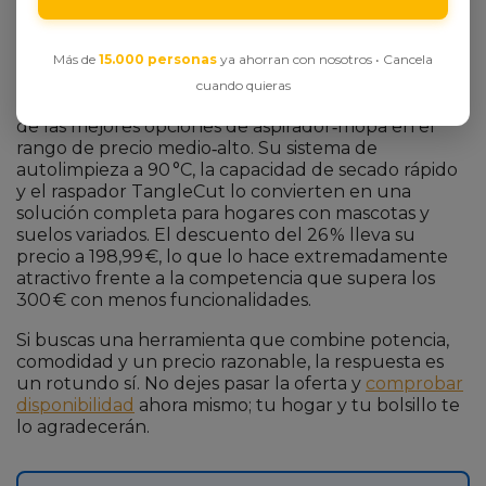
Veredicto Final: ¿Merece la pena?
Después de evaluar todas sus características,
Más de
15.000 personas
ya ahorran con nosotros • Cancela
prestaciones y el feedback de los usuarios, el
cuando quieras
DREAME H12 Pro FlexReach
se posiciona como una
de las mejores opciones de aspirador‑mopa en el
rango de precio medio‑alto. Su sistema de
autolimpieza a 90 °C, la capacidad de secado rápido
y el raspador TangleCut lo convierten en una
solución completa para hogares con mascotas y
suelos variados. El descuento del 26 % lleva su
precio a 198,99 €, lo que lo hace extremadamente
atractivo frente a la competencia que supera los
300 € con menos funcionalidades.
Si buscas una herramienta que combine potencia,
comodidad y un precio razonable, la respuesta es
un rotundo sí. No dejes pasar la oferta y
comprobar
disponibilidad
ahora mismo; tu hogar y tu bolsillo te
lo agradecerán.