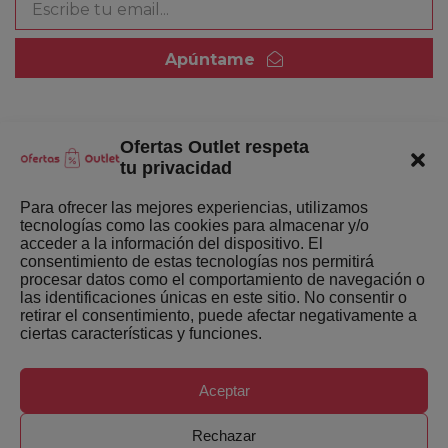
Apúntame
Ofertas Outlet respeta
Quienes somos
tu privacidad
Enlaces de interés
Para ofrecer las mejores experiencias, utilizamos
tecnologías como las cookies para almacenar y/o
Últimas Novedades
acceder a la información del dispositivo. El
consentimiento de estas tecnologías nos permitirá
Mejores ofertas de la semana
procesar datos como el comportamiento de navegación o
las identificaciones únicas en este sitio. No consentir o
retirar el consentimiento, puede afectar negativamente a
ciertas características y funciones.
Aceptar
Copyright ©
Ofertas-Outlet.com. Todos los derechos
Rechazar
reservados.