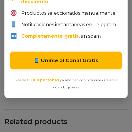
descuento
Productos seleccionados manualmente
Notificaciones instantáneas en Telegram
Completamente gratis
, sin spam
Integer et ornare lacus, id tristique lectus. In
venenatis mollis sapien, vel dignissim erat
vestibulum non. Quisque molestie nec dolor id
Unirse al Canal Gratis
sodales. Proin egestas elementum dui a venenatis.
Nulla ultrices at justo sed iaculis. Curabitur eget
egestas ante. Ut vel purus risus. Maecenas ornare
Más de
15.000 personas
ya ahorran con nosotros • Cancela
accumsan tortor.
cuando quieras
Related products