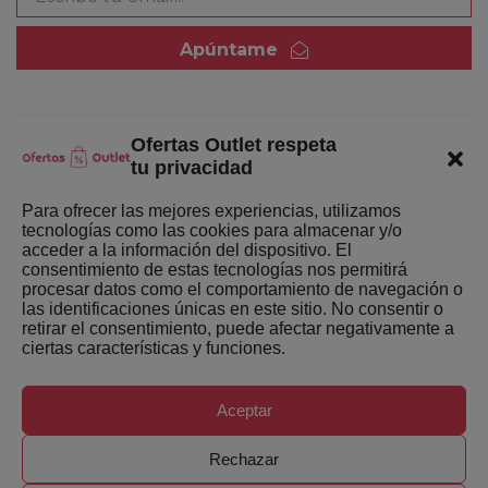
Apúntame
Ofertas Outlet respeta
Quienes somos
tu privacidad
Enlaces de interés
Para ofrecer las mejores experiencias, utilizamos
tecnologías como las cookies para almacenar y/o
Últimas Novedades
acceder a la información del dispositivo. El
consentimiento de estas tecnologías nos permitirá
Mejores ofertas de la semana
procesar datos como el comportamiento de navegación o
las identificaciones únicas en este sitio. No consentir o
retirar el consentimiento, puede afectar negativamente a
ciertas características y funciones.
Aceptar
Copyright ©
Ofertas-Outlet.com. Todos los derechos
Rechazar
reservados.