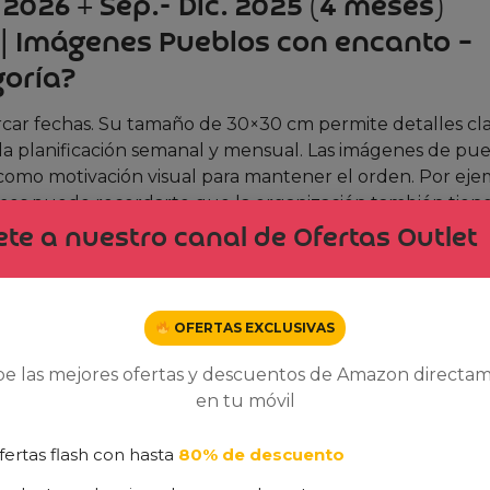
2026 + Sep.- Dic. 2025 (4 meses)
 | Imágenes Pueblos con encanto –
goría?
rcar fechas. Su tamaño de 30×30 cm permite detalles cla
ta la planificación semanal y mensual. Las imágenes de pu
 como motivación visual para mantener el orden. Por eje
mes puede recordarte que la organización también tien
te a nuestro canal de Ofertas Outlet
eptiembre a diciembre de 2025. Esta característica es ide
ieren preparación temprana, como vacaciones, cumpleaño
entendido que los usuarios necesitan soluciones práctic
OFERTAS EXCLUSIVAS
ño actual.
be las mejores ofertas y descuentos de Amazon directa
iferenciador en un mercado saturado de productos
en tu móvil
ística no solo reduce la huella de carbono, sino que tam
an productos sostenibles sin comprometer la calidad.
fertas flash con hasta
80% de descuento
a sostenibilidad y la funcionalidad pueden coexistir.