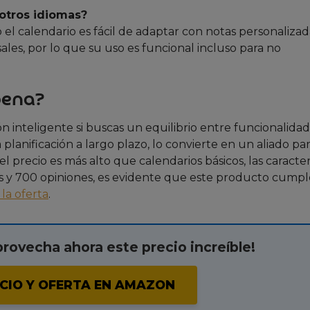
 otros idiomas?
 el calendario es fácil de adaptar con notas personalizad
les, por lo que su uso es funcional incluso para no
pena?
n inteligente si buscas un equilibrio entre funcionalidad
planificación a largo plazo, lo convierte en un aliado pa
l precio es más alto que calendarios básicos, las caracter
ellas y 700 opiniones, es evidente que este producto cump
la oferta
.
provecha ahora este precio increíble!
CIO Y OFERTA EN AMAZON