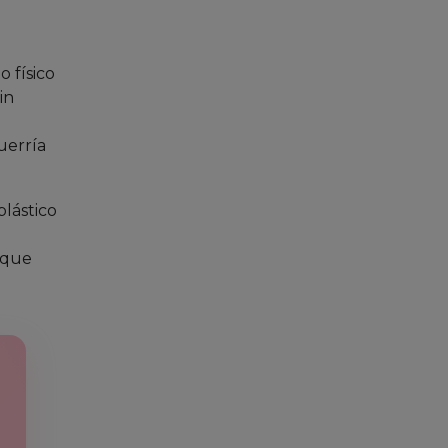
 físico
in
n
uerría
plástico
 que