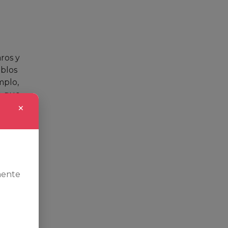
ros y
eblos
mplo,
e que
×
al para
s o
as que
mente
bién