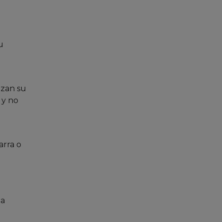
u
izan su
 y no
arra o
la