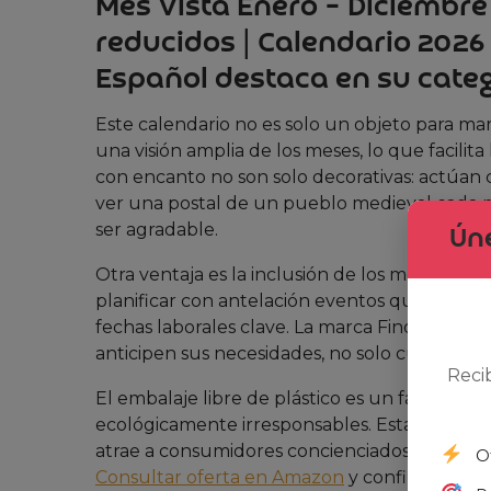
Mes Vista Enero – Diciembre 
reducidos | Calendario 2026
Español destaca en su cate
Este calendario no es solo un objeto para ma
una visión amplia de los meses, lo que facili
con encanto no son solo decorativas: actúan
ver una postal de un pueblo medieval cada 
ser agradable.
Úne
Otra ventaja es la inclusión de los meses de s
planificar con antelación eventos que requ
fechas laborales clave. La marca Finocam ha 
anticipen sus necesidades, no solo cubrir el a
Reci
El embalaje libre de plástico es un factor d
ecológicamente irresponsables. Esta caracter
atrae a consumidores concienciados que busc
O
Consultar oferta en Amazon
y confirmar que l