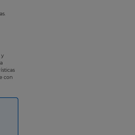
as.
 y
ra
ísticas
le con