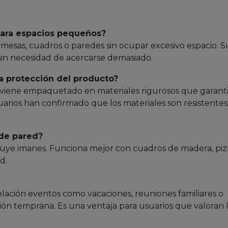
para espacios pequeños?
 mesas, cuadros o paredes sin ocupar excesivo espacio. S
 sin necesidad de acercarse demasiado.
 la protección del producto?
io viene empaquetado en materiales rigurosos que garant
arios han confirmado que los materiales son resistentes
 de pared?
luye imanes. Funciona mejor con cuadros de madera, piz
d.
telación eventos como vacaciones, reuniones familiares o
ón temprana. Es una ventaja para usuarios que valoran 