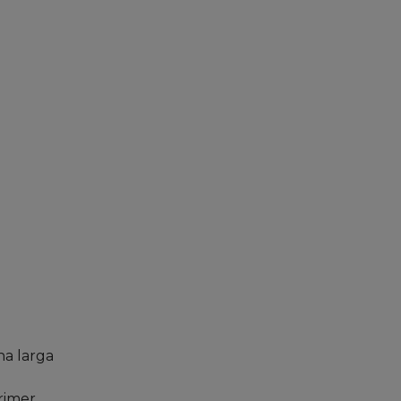
na larga
rimer