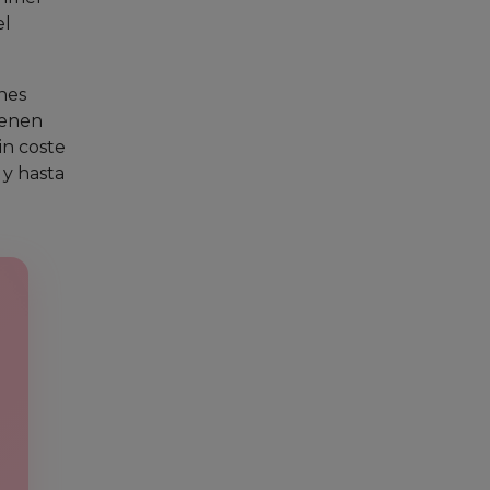
el
nes
tienen
in coste
y hasta