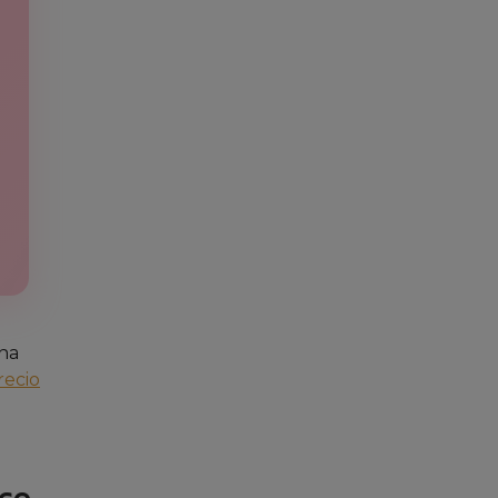
una
recio