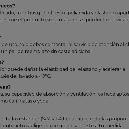
nicos?
ificado, mientras que el resto (poliamida y elastano) apor
mite que el producto sea duradero sin perder la suavidad
?
de uso, solo debes contactar al servicio de atención al c
 un par de reemplazo sin coste adicional.
a?
or puede dañar la elasticidad del elastano y acelerar el
spués del lavado a 40°C.
vas?
ina, su capacidad de absorción y ventilación los hace apto
omo caminatas o yoga.
en tallas estándar (S‑M y L‑XL). La tabla de tallas propor
n centímetros; elige la que mejor se ajuste a tu medida.