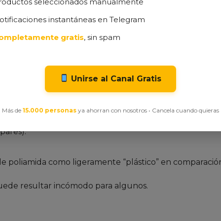
roductos seleccionados manualmente
nión Realista)
otificaciones instantáneas en Telegram
ompletamente gratis
, sin spam
s recopilado los puntos más relevantes que los usuarios
Unirse al Canal Gratis
dón orgánico.
al para todo el año.
nquilidad.
Más de
15.000 personas
ya ahorran con nosotros • Cancela cuando quieras
icos nocivos.
pares).
de poliamida como ligeramente “plástico” en comparació
uede resultar incómodo para algunos.