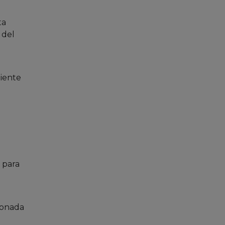
ta
 del
liente
s para
cionada