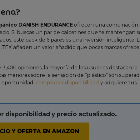
pena?
rgánico DANISH ENDURANCE
ofrecen una combinación
ecio. Si buscas un par de calcetines que te mantengan s
dos, este pack de 6 pares es una inversión inteligente. L
KO‑TEX añaden un valor añadido que pocas marcas ofrece
3,400 opiniones, la mayoría de los usuarios destacan la
ticas menores sobre la sensación de “plástico” son superad
ta oportunidad:
comprobar disponibilidad
y adquiere tus
er disponibilidad y precio actualizado.
CIO Y OFERTA EN AMAZON