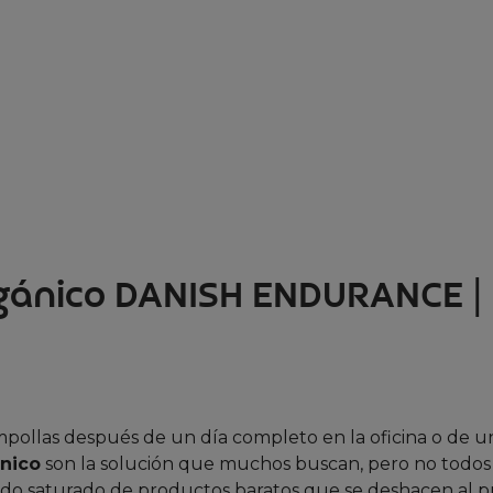
rgánico DANISH ENDURANCE |
pollas después de un día completo en la oficina o de u
nico
son la solución que muchos buscan, pero no todos
o saturado de productos baratos que se deshacen al p