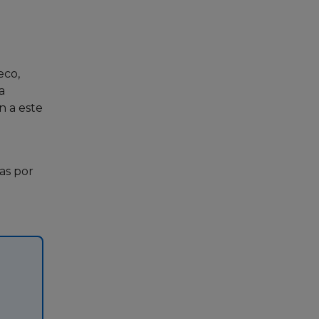
eco,
a
n a este
as por