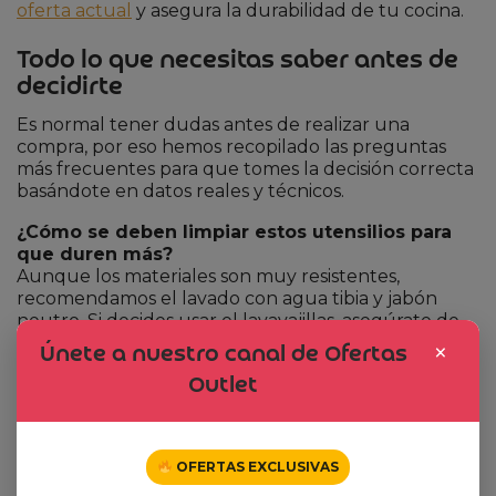
oferta actual
y asegura la durabilidad de tu cocina.
Todo lo que necesitas saber antes de
decidirte
Es normal tener dudas antes de realizar una
compra, por eso hemos recopilado las preguntas
más frecuentes para que tomes la decisión correcta
basándote en datos reales y técnicos.
¿Cómo se deben limpiar estos utensilios para
que duren más?
Aunque los materiales son muy resistentes,
recomendamos el lavado con agua tibia y jabón
neutro. Si decides usar el lavavajillas, asegúrate de
colocarlos en la parte superior para evitar que el
×
Únete a nuestro canal de Ofertas
calor extremo del secado afecte la silicona a largo
Outlet
plazo, aunque el material es altamente resistente al
calor.
¿El carrusel es estable o se vuelca al sacar una
OFERTAS EXCLUSIVAS
pieza?
El soporte está diseñado con un centro de