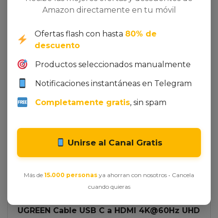
Amazon directamente en tu móvil
Ofertas flash con hasta
80% de
descuento
All Author Posts
Ofertas Outlet
Productos seleccionados manualmente
Notificaciones instantáneas en Telegram
Completamente gratis
, sin spam
PREVIOUS
Air Wick Essential Mist, Recambio para
Unirse al Canal Gratis
ambientador difusor de aceites esenciales
con aroma a Aire Fresco & Algodón
Más de
15.000 personas
ya ahorran con nosotros • Cancela
cuando quieras
NEXT
UGREEN Cable USB C a HDMI 4K@60Hz UHD