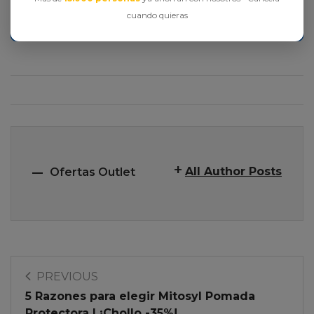
cuando quieras
All Author Posts
Ofertas Outlet
PREVIOUS
5 Razones para elegir Mitosyl Pomada
Protectora | ¡Chollo -35%!