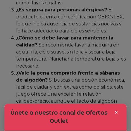
como llaves o gafas.
¿Es segura para personas alérgicas?
El
producto cuenta con certificación OEKO‑TEX,
lo que indica ausencia de sustancias nocivas y
lo hace adecuado para pieles sensibles.
¿Cómo se debe lavar para mantener la
calidad?
Se recomienda lavar a máquina en
agua fría, ciclo suave, sin lejía y secar a baja
temperatura. Planchar a temperatura baja si es
necesario.
¿Vale la pena comprarlo frente a sábanas
de algodón?
Si buscas una opción económica,
fácil de cuidar y con extras como bolsillos, este
juego ofrece una excelente relación
calidad‑precio, aunque el tacto de algodón
puro sigue siendo más natural.
×
Únete a nuestro canal de Ofertas
Outlet
Veredicto Final: ¿Merece la pena?