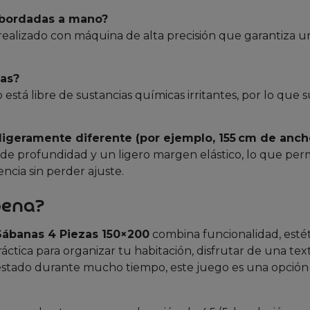
 bordadas a mano?
realizado con máquina de alta precisión que garantiza u
cas?
 está libre de sustancias químicas irritantes, por lo que s
.
ligeramente diferente (por ejemplo, 155 cm de anch
m de profundidad y un ligero margen elástico, lo que per
ncia sin perder ajuste.
pena?
ábanas 4 Piezas 150×200
combina funcionalidad, estét
áctica para organizar tu habitación, disfrutar de una tex
estado durante mucho tiempo, este juego es una opció