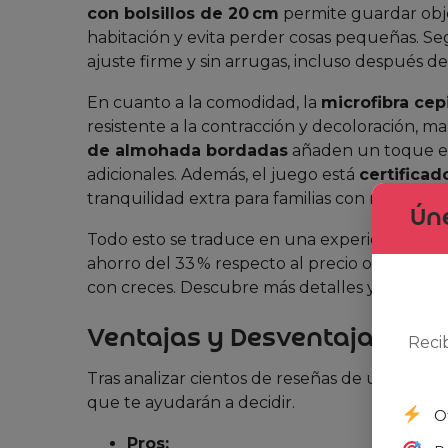
con bolsillos de 20 cm
permite guardar obje
habitación y evita perder cosas pequeñas. S
ajuste firme y sin arrugas, incluso después de
En cuanto a la comodidad, la
microfibra cep
resistente a la contracción y decoloración,
de almohada bordadas
añaden un toque est
adicionales. Además, el juego está
certifica
tranquilidad extra para familias con niños.
Úne
Todo esto se traduce en una experiencia de
ahorro del 33 % respecto al precio original. S
con creces. Descubre más detalles y
consult
Ventajas y Desventajas (Opi
Reci
Tras analizar cientos de reseñas de usuarios, 
que te ayudarán a decidir.
O
Pros: