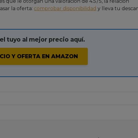
 que le otorgan una valoración de 4.5 / 5, la relación
asar la oferta:
comprobar disponibilidad
y lleva tu descan
l tuyo al mejor precio aquí.
CIO Y OFERTA EN AMAZON