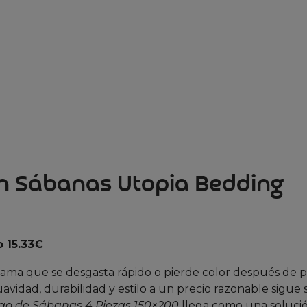
 en Sábanas Utopia Bedding
 15.33€
ama que se desgasta rápido o pierde color después de 
idad, durabilidad y estilo a un precio razonable sigue 
go de Sábanas 4 Piezas 150×200
llega como una soluci