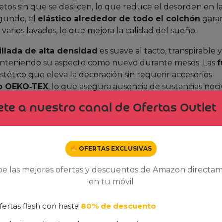
tos sin que se deslicen, lo que reduce el desorden en l
egundo, el
elástico alrededor de todo el colchón
garan
 varios lavados, lo que mejora la calidad del sueño.
illada de alta densidad
es suave al tacto, transpirable y
 manteniendo su aspecto como nuevo durante meses. Las
f
ético que eleva la decoración sin requerir accesorios
do OEKO‑TEX
, lo que asegura ausencia de sustancias noci
te a nuestro canal de Ofertas Outlet
 descanso premium a un precio de
15.33€
, lo que repres
i buscas calidad sin sacrificar tu presupuesto, este juego
ar oferta en Amazon
ahora mismo.
OFERTAS EXCLUSIVAS
nión Realista)
be las mejores ofertas y descuentos de Amazon directa
en tu móvil
se pueden extraer los siguientes puntos positivos y negat
fertas flash con hasta
80% de descuento