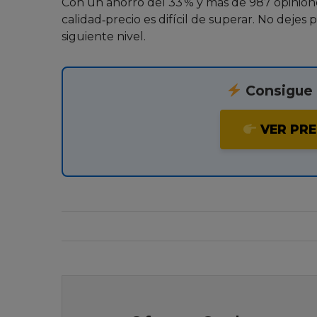
Con un ahorro del 33 % y más de 987 opiniones
calidad‑precio es difícil de superar. No dejes p
siguiente nivel.
Consigue e
VER PRE