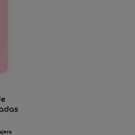
de
dadas
ajera