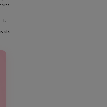
aporta
r la
onible