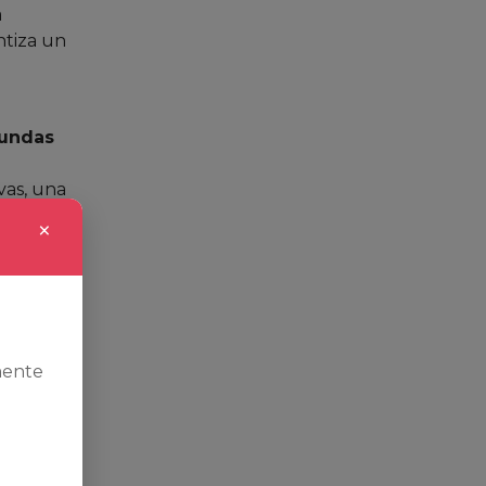
a
tiza un
undas
vas, una
×
enta un
 cumple
mente
ivos