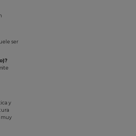
n
uele ser
o)?
mite
ica y
tura
n muy