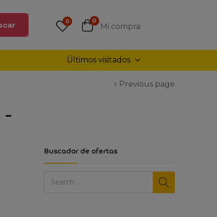
0
0
scar
Mi compra
Últimos visitados
Previous page
 –
Buscador de ofertas