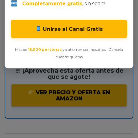
Completamente gratis
, sin spam
Oeko‑Tex añade un plus de seguridad.
Si valoras la suavidad, la resistencia al desgaste y la
facilidad de mantenimiento, este juego supera a la
Unirse al Canal Gratis
mayoría de sus competidores en su rango de precio.
No dejes pasar esta oportunidad;
comprobar
disponibilidad
ahora y transforma tu cama en un
oasis de descanso.
Más de
15.000 personas
ya ahorran con nosotros • Cancela
cuando quieras
¡Aprovecha esta oferta antes de
que se agote!
VER PRECIO Y OFERTA EN
AMAZON