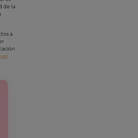
d de la
a
tos a
er
cación
.
ver