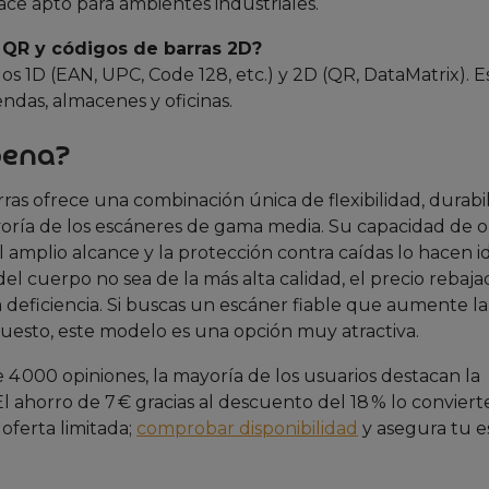
 hace apto para ambientes industriales.
 QR y códigos de barras 2D?
 1D (EAN, UPC, Code 128, etc.) y 2D (QR, DataMatrix). Es
endas, almacenes y oficinas.
pena?
rras ofrece una combinación única de flexibilidad, durabi
oría de los escáneres de gama media. Su capacidad de 
 amplio alcance y la protección contra caídas lo hacen i
el cuerpo no sea de la más alta calidad, el precio rebaja
eficiencia. Si buscas un escáner fiable que aumente la
puesto, este modelo es una opción muy atractiva.
e 4 000 opiniones, la mayoría de los usuarios destacan la
 El ahorro de 7 € gracias al descuento del 18 % lo conviert
 oferta limitada;
comprobar disponibilidad
y asegura tu e