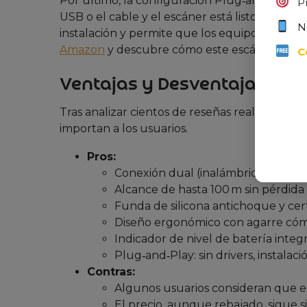
Por último, la configuración Plug‑and‑Play si
P
USB o el cable y el escáner está listo para us
N
instalación y permite que los equipos técnico
Amazon
y descubre cómo este escáner puede
C
Ventajas y Desventajas (Opi
Tras analizar cientos de reseñas reales, hemo
importan a los usuarios.
Pros:
Conexión dual (inalámbrica y cable)
Alcance de hasta 100 m sin pérdida 
Funda de silicona antichoque y cert
Diseño ergonómico con agarre cóm
Indicador de nivel de batería integ
Plug‑and‑Play: sin drivers, instalaci
Contras:
Algunos usuarios consideran que el
El precio, aunque rebajado, sigue si