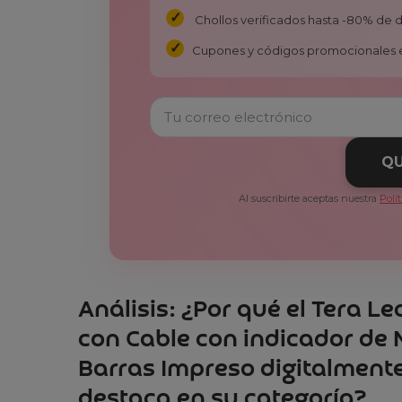
Chollos verificados hasta -80% de
Cupones y códigos promocionales 
QU
Al suscribirte aceptas nuestra
Polí
Análisis: ¿Por qué el Tera L
con Cable con indicador de 
Barras Impreso digitalmente
destaca en su categoría?