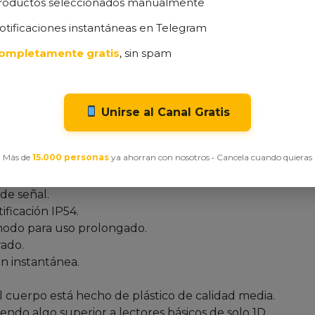
mplifica la puesta en marcha: basta con conectar el rece
roductos seleccionados manualmente
ar, sin necesidad de instalar controladores. Esto ahorra t
otificaciones instantáneas en Telegram
s se centren en tareas de mayor valor.
consultar oferta 
 transformar tu operación.
ompletamente gratis
, sin spam
nión Realista)
Unirse al Canal Gratis
s identificado los puntos fuertes y débiles que realment
Más de
15.000 personas
ya ahorran con nosotros • Cancela cuando quieras
 que brinda gran flexibilidad.
de señal.
ificación IP54.
odo para uso prolongado.
rado.
ón instantánea.
 cuerpo está hecho de plástico de calidad media.
endo algo superior a lectores básicos de solo 1D.