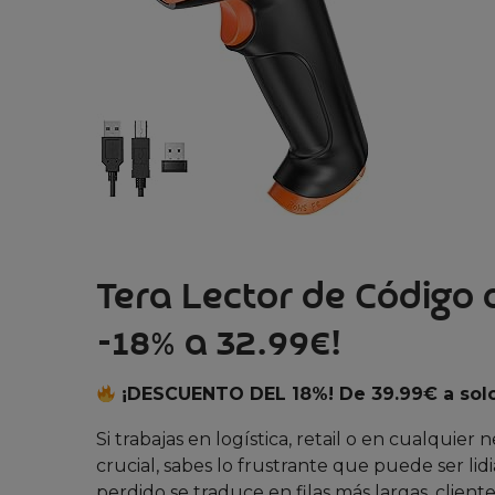
Tera Lector de Código 
-18% a 32.99€!
¡DESCUENTO DEL 18%! De 39.99€ a sol
Si trabajas en logística, retail o en cualquier
crucial, sabes lo frustrante que puede ser li
perdido se traduce en filas más largas, cliente