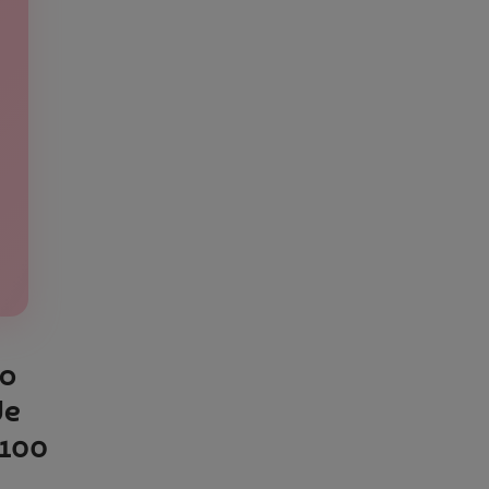
co
de
5100