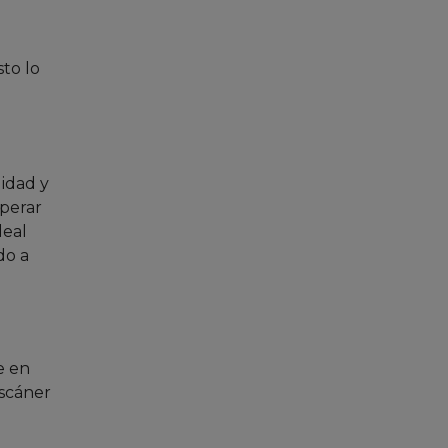
to lo
lidad y
operar
deal
do a
e en
scáner