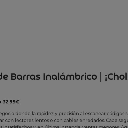
de Barras Inalámbrico | ¡Chol
o 32.99€
 negocio donde la rapidez y precisión al escanear códigos 
diar con lectores lentos o con cables enredados. Cada se
s insatisfechos y, en última instancia, ventas menores. Aq