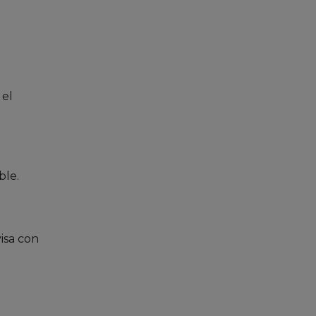
 el
ble.
visa con