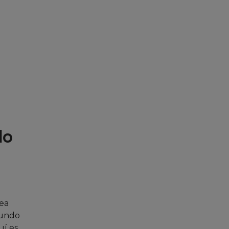
lo
sea
gundo
uí es