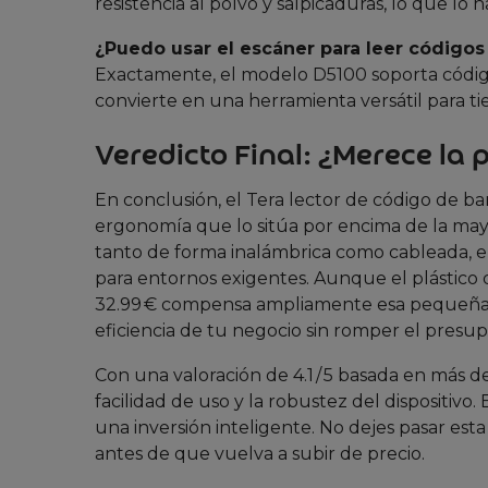
resistencia al polvo y salpicaduras, lo que lo
¿Puedo usar el escáner para leer códigos
Exactamente, el modelo D5100 soporta códigos
convierte en una herramienta versátil para ti
Veredicto Final: ¿Merece la 
En conclusión, el Tera lector de código de ba
ergonomía que lo sitúa por encima de la may
tanto de forma inalámbrica como cableada, el
para entornos exigentes. Aunque el plástico d
32.99 € compensa ampliamente esa pequeña d
eficiencia de tu negocio sin romper el presu
Con una valoración de 4.1 / 5 basada en más d
facilidad de uso y la robustez del dispositivo.
una inversión inteligente. No dejes pasar esta
antes de que vuelva a subir de precio.