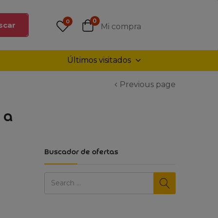
0
0
scar
Mi compra
Últimos visitados
Previous page
 a
Buscador de ofertas