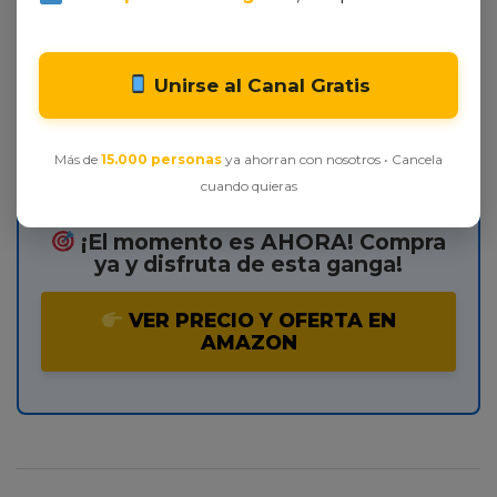
opción equilibrada entre calidad y coste. Su
versatilidad para madera, metal y plástico, junto con
la compatibilidad con la gama 12V, lo convierte en
una inversión rentable para caseros y entusiastas
Unirse al Canal Gratis
del bricolaje. Aunque no es el más ligero del
mercado, su potencia y durabilidad compensan este
detalle.
Comprobar disponibilidad
antes de que
termine la promoción.
Más de
15.000 personas
ya ahorran con nosotros • Cancela
cuando quieras
¡El momento es AHORA! Compra
ya y disfruta de esta ganga!
VER PRECIO Y OFERTA EN
AMAZON