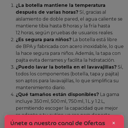
¿La botella mantiene la temperatura
después de varias horas?
Sí, gracias al
aislamiento de doble pared, el agua caliente se
mantiene tibia hasta 8 horas y la fría hasta
12 horas, según pruebas de usuarios reales.
¿Es segura para niños?
La botella está libre
de BPA y fabricada con acero inoxidable, lo que
la hace segura para niños. Además, la tapa con
pajita evita derrames y facilita la hidratación.
¿Puedo lavar la botella en el lavavajillas?
Sí,
todos los componentes (botella, tapa y pajita)
son aptos para lavavajillas, lo que simplifica su
mantenimiento diario.
¿Qué tamaños están disponibles?
La gama
incluye 350 ml, 500 ml, 750 ml, 1 L y 1.2 L,
permitiendo escoger la capacidad que mejor
se adapte a tu rutina, ya sea para deporte,
×
escuela o viajes.
Únete a nuestro canal de Ofertas