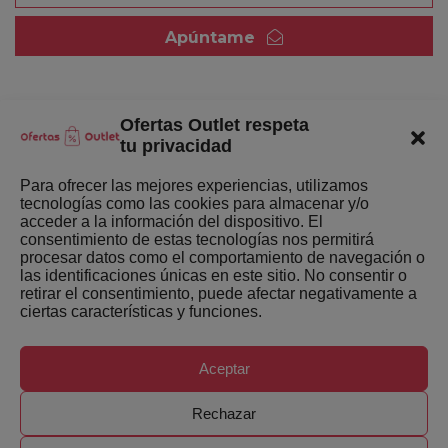
Apúntame
Ofertas Outlet respeta
Quienes somos
tu privacidad
Enlaces de interés
Para ofrecer las mejores experiencias, utilizamos
tecnologías como las cookies para almacenar y/o
Últimas Novedades
acceder a la información del dispositivo. El
consentimiento de estas tecnologías nos permitirá
Mejores ofertas de la semana
procesar datos como el comportamiento de navegación o
las identificaciones únicas en este sitio. No consentir o
retirar el consentimiento, puede afectar negativamente a
ciertas características y funciones.
Aceptar
Copyright ©
Ofertas-Outlet.com. Todos los derechos
Rechazar
reservados.