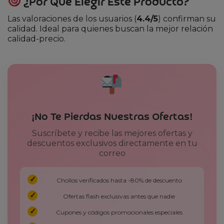
¿Por Qué Elegir Este Producto?
Las valoraciones de los usuarios (
4.4/5
) confirman su
calidad. Ideal para quienes buscan la mejor relación
calidad-precio.
¡No Te Pierdas Nuestras Ofertas!
Suscríbete y recibe las mejores ofertas y
descuentos exclusivos directamente en tu
correo
Chollos verificados hasta -80% de descuento
Ofertas flash exclusivas antes que nadie
Cupones y códigos promocionales especiales