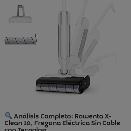
Análisis Completo: Rowenta X-
Clean 10, Fregona Eléctrica Sin Cable
con Tecnolog