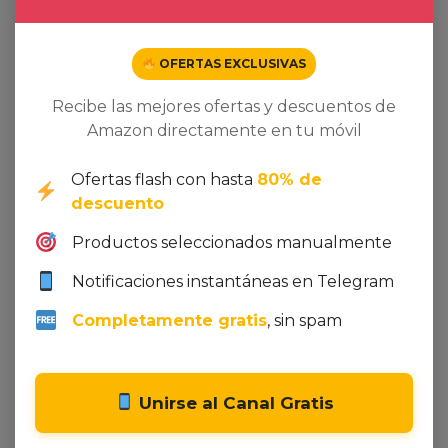
PREVIOUS
OFERTAS EXCLUSIVAS
Definitivo Skechers OG Opiniones: El Mejor
Precio al 48% Descuento en 2024
Recibe las mejores ofertas y descuentos de
Amazon directamente en tu móvil
NEXT
Ofertas flash con hasta
80% de
descuento
Chollo Altavoz Bluetooth portatil 5.4, –
Solo 39.99€
Productos seleccionados manualmente
Notificaciones instantáneas en Telegram
Related Posts
Completamente gratis
, sin spam
26/04/2026
Promociones
Unirse al Canal Gratis
Old Spice Deep Sea Gel De Ducha Y