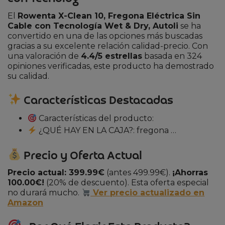
El
Rowenta X-Clean 10, Fregona Eléctrica Sin
Cable con Tecnología Wet & Dry, Autoli
se ha
convertido en una de las opciones más buscadas
gracias a su excelente relación calidad-precio. Con
una valoración de
4.4/5 estrellas
basada en 324
opiniones verificadas, este producto ha demostrado
su calidad.
Características Destacadas
Características del producto:
¿QUÉ HAY EN LA CAJA?: fregona …
Precio y Oferta Actual
Precio actual: 399.99€
(antes 499.99€).
¡Ahorras
100.00€!
(20% de descuento). Esta oferta especial
no durará mucho.
Ver precio actualizado en
Amazon