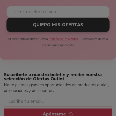
QUIERO MIS OFERTAS
Al suscribirte aceptas nuestra
Política de Privacidad
. Puedes darte de baja
en cualquier momento.
Suscríbete a nuestro boletín y recibe nuestra
selección de Ofertas Outlet
No te pierdas grandes oportunidades en productos outlet,
promociones y descuentos.
Apúntame