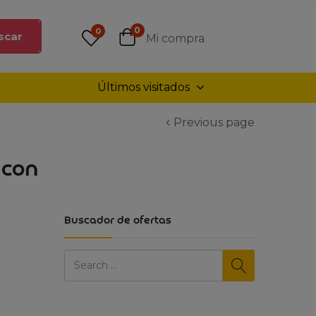
0
0
scar
Mi compra
Últimos visitados
Previous page
 con
Buscador de ofertas