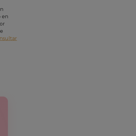
én
o en
or
se
nsultar