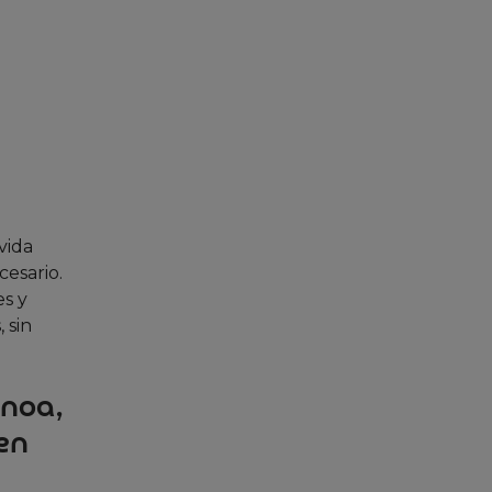
vida
cesario.
es y
 sin
inoa,
 en