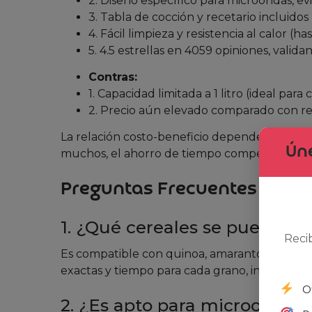
2. Diseño específico para microondas, ev
3. Tabla de cocción y recetario incluidos
4. Fácil limpieza y resistencia al calor (ha
5. 4.5 estrellas en 4059 opiniones, validan
Contras:
1. Capacidad limitada a 1 litro (ideal par
2. Precio aún elevado comparado con re
La relación costo-beneficio depende de qué 
Úne
muchos, el ahorro de tiempo compensa perf
Preguntas Frecuentes
1. ¿Qué cereales se pueden c
Reci
Es compatible con quinoa, amaranto, trigo, mij
exactas y tiempo para cada grano, incluso pa
O
2. ¿Es apto para microondas 