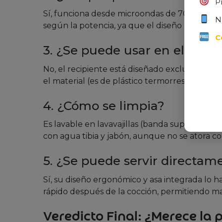
P
Sí, funciona desde microondas de 700W hasta
N
según la potencia, ya que el diseño permite 
C
3. ¿Se puede usar en el horno
No, el recipiente está diseñado exclusivame
el material (es de plástico termorresistente, 
4. ¿Cómo se limpia?
Es lavable en lavavajillas (banda superior) y 
con agua tibia y jabón, aunque no se atora c
5. ¿Se puede servir directam
Sí, su diseño ergonómico y asa integrada lo h
rápido después de la cocción, permitiendo m
Veredicto Final: ¿Merece la 