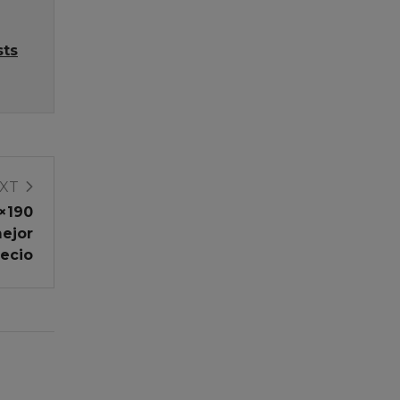
sts
XT
5×190
mejor
recio