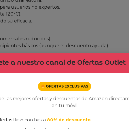
itando usar estufa.
 para usuarios no expertos.
sta 120°C).
do su eficacia.
a comensales reducidos).
cipientes básicos (aunque el descuento ayuda).
tan frecuente sea tu uso de cereales en microondas, per
te a nuestro canal de Ofertas Outlet
ectamente.
OFERTAS EXCLUSIVAS
ocinar en este recipiente?
be las mejores ofertas y descuentos de Amazon directa
o, bulgur y arroz integral. Su tabla de cocción indica po
en tu móvil
ra variaciones como arroz basmati o quinoa germinada.
fertas flash con hasta
80% de descuento
de diferentes potencias?