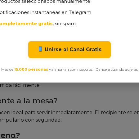
roductos seleccionados manualmente
 1200W. La tapa colador elimina la necesidad de ajusta
otificaciones instantáneas en Telegram
liberar el vapor controladamente.
ompletamente gratis
, sin spam
 tradicional?
nte para microondas. Usarlo en horno convencional podrí
Unirse al Canal Gratis
no apto para hornos).
Más de
15.000 personas
ya ahorran con nosotros • Cancela cuando quieras
tiene superficie antihuellas. La tapa requiere limpieza ma
omida fácilmente.
ente a la mesa?
acen ideal para servir inmediatamente. El recipiente se en
anipularlo con seguridad.
pena?