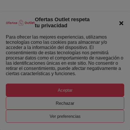
Ofertas Outlet respeta
Quienes somos
tu privacidad
Enlaces de interés
Para ofrecer las mejores experiencias, utilizamos
tecnologías como las cookies para almacenar y/o
Últimas Novedades
acceder a la información del dispositivo. El
consentimiento de estas tecnologías nos permitirá
Mejores ofertas de la semana
procesar datos como el comportamiento de navegación o
las identificaciones únicas en este sitio. No consentir o
retirar el consentimiento, puede afectar negativamente a
ciertas características y funciones.
Aceptar
Copyright ©
Ofertas-Outlet.com. Todos los derechos
Rechazar
reservados.
Ver preferencias
0
Inicio
Categorias
Ofertas
Mi lista