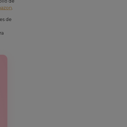
ollo de
mazon
.
es de
ra