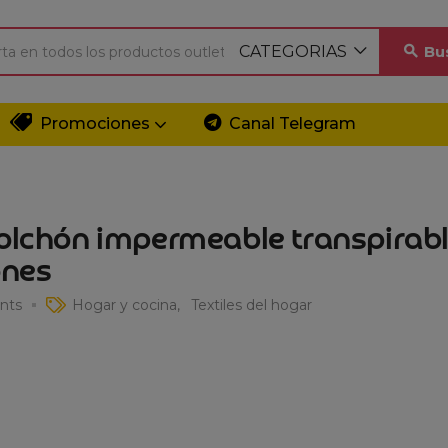
CATEGORIAS
Bu
Promociones
Canal Telegram
colchón impermeable transpirab
ones
nts
Hogar y cocina
Textiles del hogar