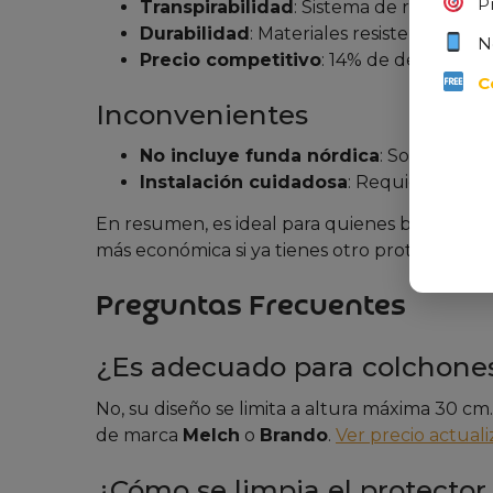
P
Transpirabilidad
: Sistema de rizo que 
Durabilidad
: Materiales resistentes y g
N
Precio competitivo
: 14% de descuento 
C
Inconvenientes
No incluye funda nórdica
: Solo cubre 
Instalación cuidadosa
: Requiere alisar
En resumen, es ideal para quienes buscan un
más económica si ya tienes otro protector.
Preguntas Frecuentes
¿Es adecuado para colchones
No, su diseño se limita a altura máxima 30 cm
de marca
Melch
o
Brando
.
Ver precio actual
¿Cómo se limpia el protecto