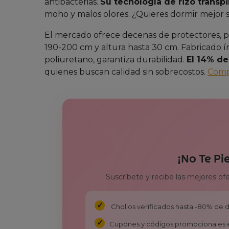
antibacterias.
Su tecnología de rizo transpi
moho y malos olores. ¿Quieres dormir mejor 
El mercado ofrece decenas de protectores, p
190-200 cm y altura hasta 30 cm. Fabricado 
poliuretano, garantiza durabilidad.
El 14% d
quienes buscan calidad sin sobrecostos.
Comp
¡No Te Pi
Suscríbete y recibe las mejores of
Chollos verificados hasta -80% de
Cupones y códigos promocionales 