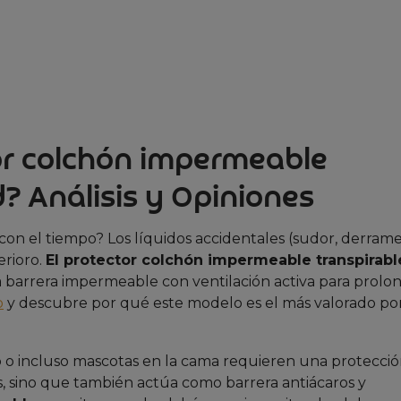
or colchón impermeable
d? Análisis y Opiniones
on el tiempo? Los líquidos accidentales (sudor, derrames
rioro.
El protector colchón impermeable transpirabl
a barrera impermeable con ventilación activa para prolon
o
y descubre por qué este modelo es el más valorado po
 o incluso mascotas en la cama requieren una protecci
s, sino que también actúa como barrera antiácaros y