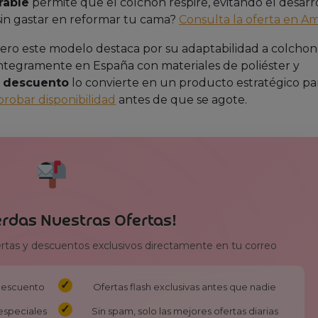
rable
permite que el colchón respire, evitando el desarr
sin gastar en reformar tu cama?
Consulta la oferta en A
ero este modelo destaca por su adaptabilidad a colchon
íntegramente en España con materiales de poliéster y
e descuento
lo convierte en un producto estratégico pa
robar disponibilidad
antes de que se agote.
erdas Nuestras Ofertas!
ertas y descuentos exclusivos directamente en tu correo
 descuento
Ofertas flash exclusivas antes que nadie
especiales
Sin spam, solo las mejores ofertas diarias