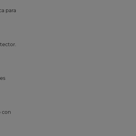
ca para
tector.
 es
o con