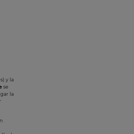
) y la
e
se
gar la
r
ón