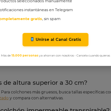
roductos seleccionados manualmente
mantiene el colchón fresco.
arantía española de calidad.
otificaciones instantáneas en Telegram
en oferta temporal.
ompletamente gratis
, sin spam
el colchón, no el somier.
Unirse al Canal Gratis
 arrugas para maximizar eficacia.
a solución duradera y multifuncional, aunque no es la o
Más de
15.000 personas
ya ahorran con nosotros • Cancela cuando quieras
 de altura superior a 30 cm?
. Para colchones más gruesos, busca tallas específicas c
izado
y compara con alternativas.
r colchón impermeable transpirable?