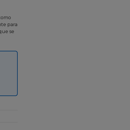
 como
nte para
que se