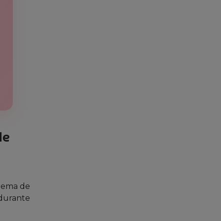
le
stema de
 durante