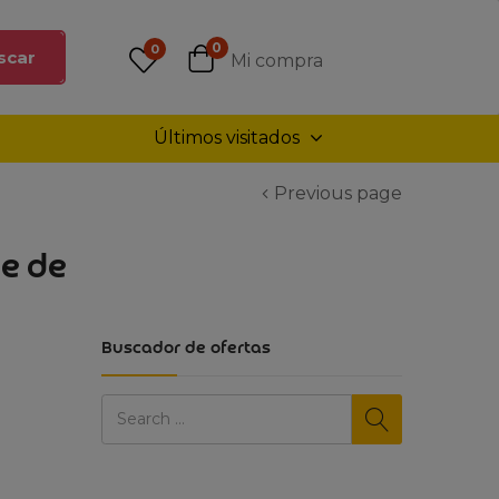
0
0
scar
Mi compra
Últimos visitados
Previous page
le de
Buscador de ofertas