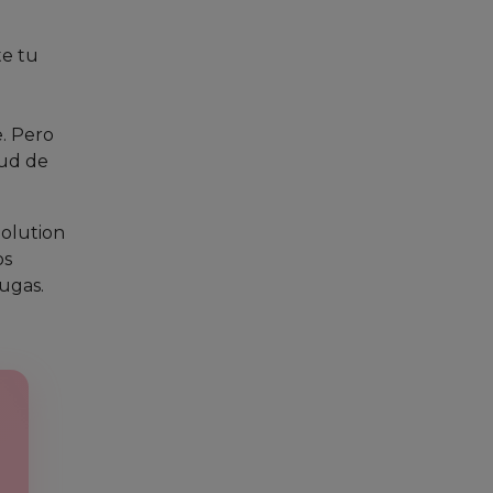
te tu
. Pero
lud de
olution
os
ugas.