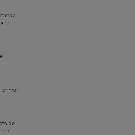
vitando
r la
el
el primer
cto de
ario.