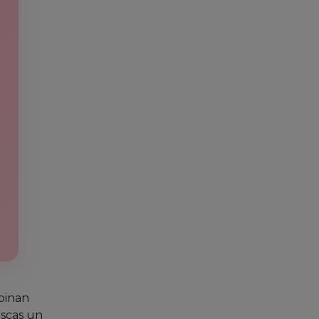
mbinan
uscas un