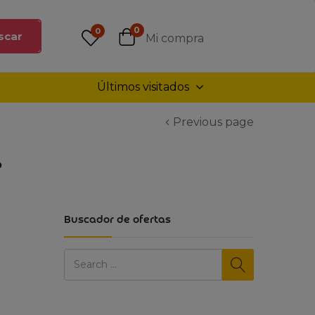
0
0
scar
Mi compra
Últimos visitados
Previous page
?
Buscador de ofertas