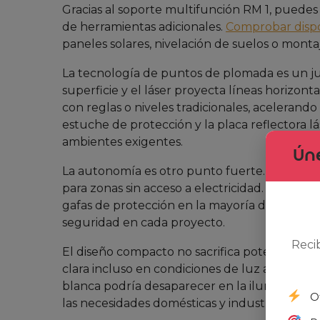
Gracias al soporte multifunción RM 1, puedes a
de herramientas adicionales.
Comprobar dispo
paneles solares, nivelación de suelos o mont
La tecnología de puntos de plomada es un jue
superficie y el láser proyecta líneas horizont
con reglas o niveles tradicionales, acelerand
estuche de protección y la placa reflectora lá
ambientes exigentes.
Úne
La autonomía es otro punto fuerte. Con tres p
para zonas sin acceso a electricidad. Su clase
gafas de protección en la mayoría de los caso
seguridad en cada proyecto.
Reci
El diseño compacto no sacrifica potencia. A p
clara incluso en condiciones de luz artificial.
blanca podría desaparecer en la iluminación
O
las necesidades domésticas y industriales.