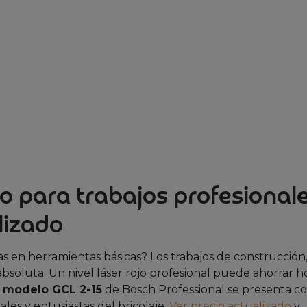
ojo para trabajos profesional
lizado
as en herramientas básicas? Los trabajos de construcción
absoluta. Un nivel láser rojo profesional puede ahorrar h
l
modelo GCL 2-15
de Bosch Professional se presenta 
ales y entusiastas del bricolaje.
Ver precio actualizado
y