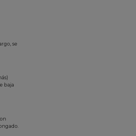
argo, se
más)
e baja
con
longado.