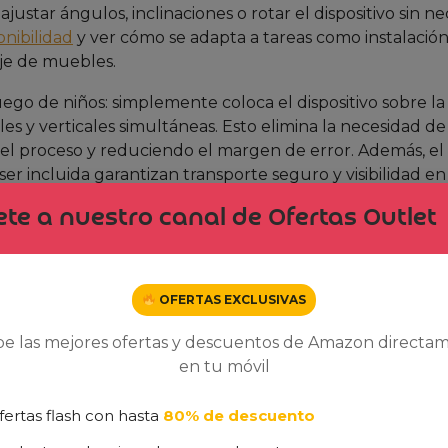
justar ángulos, inclinaciones o rotar el dispositivo sin n
nibilidad
y ver cómo se adapta a tareas como instalació
aje de muebles.
go de niños: simplemente coloca el dispositivo sobre la
ales y verticales simultáneas. Esto elimina la necesidad d
o el proceso y reduciendo el margen de error. Además, el
ser incluida garantizan transporte seguro y visibilidad en
te a nuestro canal de Ofertas Outlet
ilas AA, el GCL 2-15 funciona sin necesidad de enchufar,
 de láser 2 es segura para el ojo humano, permitiendo trab
s. Para profesionales, esto significa mayor comodidad y
OFERTAS EXCLUSIVAS
be las mejores ofertas y descuentos de Amazon directa
esar de su tamaño reducido, el dispositivo emite una líne
en tu móvil
 Esto lo hace perfecto para trabajos interiores, donde una 
 ambiente. Además, el alcance de 15 metros cubre la may
fertas flash con hasta
80% de descuento