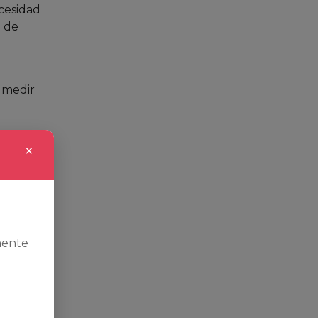
ecesidad
n de
e medir
×
 ideal
ajar sin
mente
a roja
línea
oría de