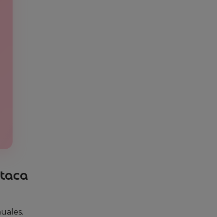
staca
nuales.