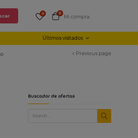
0
0
scar
Mi compra
Últimos visitados
Previous page
ño
Buscador de ofertas