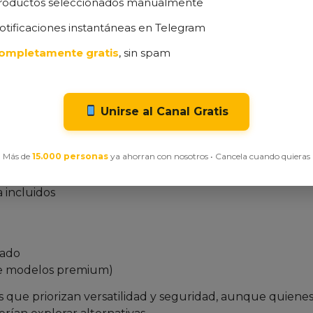
roductos seleccionados manualmente
nión Realista)
otificaciones instantáneas en Telegram
aluar los puntos fuertes y débiles de este nivel láser. A
ompletamente gratis
, sin spam
anceado basado en 7862 opiniones reales:
Unirse al Canal Gratis
ofesionales
Más de
15.000 personas
ya ahorran con nosotros • Cancela cuando quieras
ano
 incluidos
rado
ue modelos premium)
s que priorizan versatilidad y seguridad, aunque quiene