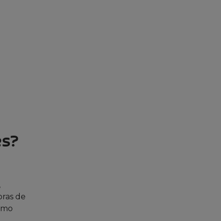
es?
,
oras de
como