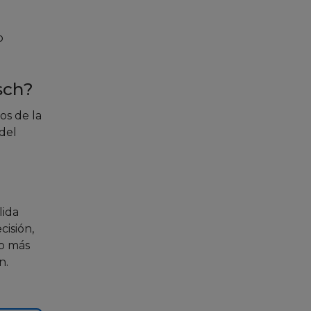
o
sch?
os de la
del
lida
cisión,
lo más
n.