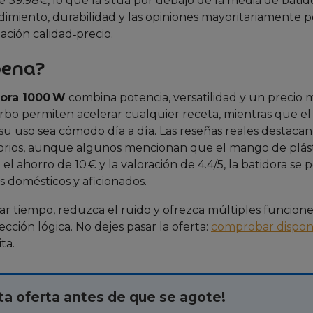
e 39.98€, lo que la sitúa por debajo de la media de batid
imiento, durabilidad y las opiniones mayoritariamente po
lación calidad‑precio.
pena?
dora 1000 W
combina potencia, versatilidad y un precio
urbo permiten acelerar cualquier receta, mientras que e
u uso sea cómodo día a día. Las reseñas reales destacan
cesorios, aunque algunos mencionan que el mango de plás
 ahorro de 10 € y la valoración de 4.4/5, la batidora se p
 domésticos y aficionados.
r tiempo, reduzca el ruido y ofrezca múltiples funcione
cción lógica. No dejes pasar la oferta:
comprobar disponi
ta.
a oferta antes de que se agote!