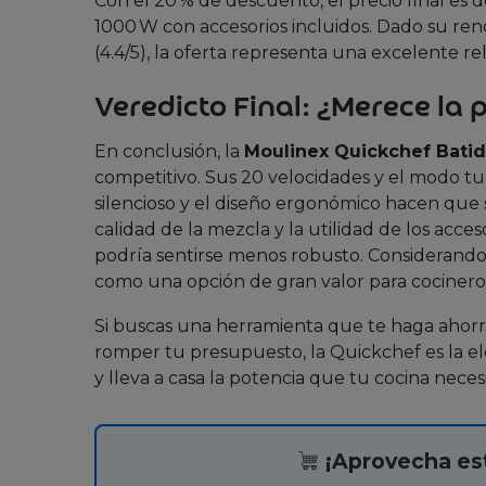
Con el 20 % de descuento, el precio final es d
1000 W con accesorios incluidos. Dado su rend
(4.4/5), la oferta representa una excelente re
Veredicto Final: ¿Merece la 
En conclusión, la
Moulinex Quickchef Bati
competitivo. Sus 20 velocidades y el modo t
silencioso y el diseño ergonómico hacen que s
calidad de la mezcla y la utilidad de los ac
podría sentirse menos robusto. Considerando el
como una opción de gran valor para cocineros
Si buscas una herramienta que te haga ahorra
romper tu presupuesto, la Quickchef es la ele
y lleva a casa la potencia que tu cocina necesi
¡Aprovecha est