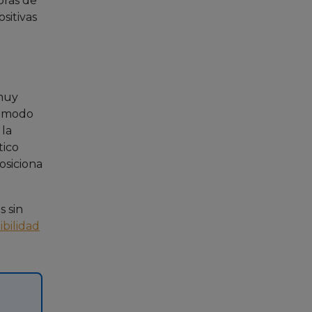
oras de
sitivas
 muy
l modo
 la
tico
osiciona
s sin
bilidad