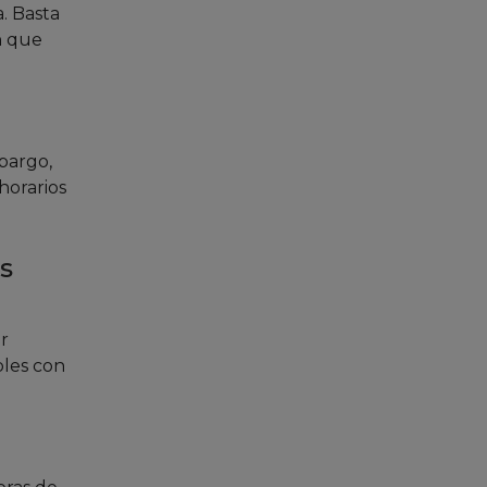
a. Basta
an que
bargo,
horarios
s
r
bles con