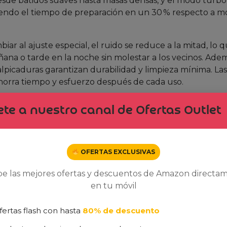
esde batidos suaves hasta masas densas, y el modo turbo
iendo el tiempo de preparación en un 30 % respecto a m
iar al ajuste especial, el ruido se reduce a la mitad, lo q
na o tarde en la noche sin molestar a los vecinos. Adem
lpicaduras garantizan durabilidad y limpieza mínima. Las
e ahorra tiempo y esfuerzo después de cada uso.
n vaso medidor de 800 ml y varillas, lo que la convierte
te a nuestro canal de Ofertas Outlet
ontar. Esta amplitud de accesorios la hace una inversión
ente considerando su precio rebajado.
consultar oferta e
ner una batidora premium a un precio de
39.98€
.
OFERTAS EXCLUSIVAS
nión Realista)
be las mejores ofertas y descuentos de Amazon directa
 la Quickchef muestra un equilibrio entre rendimiento y p
en tu móvil
ones.
fertas flash con hasta
80% de descuento
lar en menos tiempo.