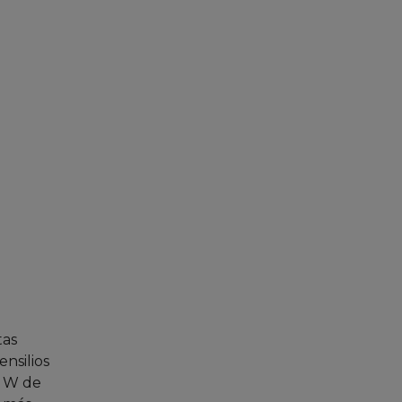
tas
ensilios
0 W de