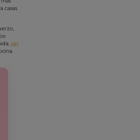
% más
ra casas
uerzo,
rpo
pida.
ver
ocina.