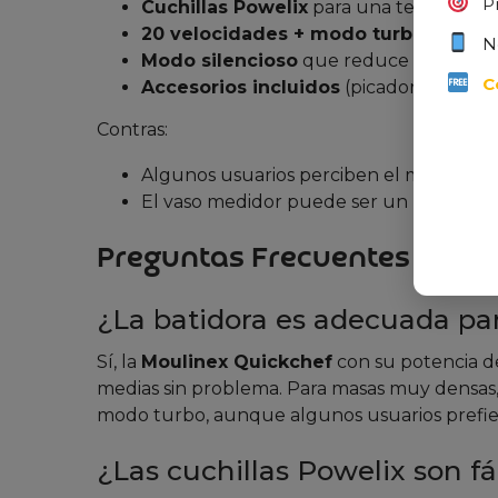
P
Cuchillas Powelix
para una textura má
20 velocidades + modo turbo
para un 
N
Modo silencioso
que reduce el ruido a 
C
Accesorios incluidos
(picadora, vaso me
Contras:
Algunos usuarios perciben el mango de
El vaso medidor puede ser un poco est
Preguntas Frecuentes
¿La batidora es adecuada pa
Sí, la
Moulinex Quickchef
con su potencia d
medias sin problema. Para masas muy densas,
modo turbo, aunque algunos usuarios prefie
¿Las cuchillas Powelix son fá