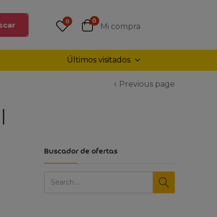
0
0
scar
Mi compra
Últimos visitados
Previous page
|
Buscador de ofertas