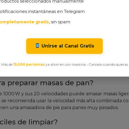
roductos seleccionados manualmente
s cremosa.
control total.
otificaciones instantáneas en Telegram
la mitad.
ompletamente gratis
, sin spam
didor y varillas) que añaden valor.
 plástico como menos robusto que el metal.
Unirse al Canal Gratis
recho para líquidos muy espumosos.
Más de
15.000 personas
ya ahorran con nosotros • Cancela cuando quieras
ra preparar masas de pan?
e 1000 W y sus 20 velocidades puede amasar masas liger
 se recomienda usar la velocidad más alta combinada co
ren una amasadora de pie para panes muy pesados.
ciles de limpiar?