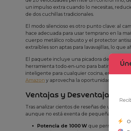
de 20 velocidades permite un control fino, d
un impulso extra cuando lo necesitas, reduc
de dos cuchillas tradicionales.
El modo silencioso es otro punto clave: al camb
hace adecuada para usar temprano en la maña
cuerpo metálico robusto y el protector antisa
extraíbles son aptas para lavavajillas, lo qu
El paquete incluye una picadora de 500 ml, u
Úne
herramienta todo‑en‑uno para batir, picar y m
inteligente para cualquier cocina, especialm
Amazon
y aprovecha la oportunidad de obte
Ventajas y Desventajas (Opi
Reci
Tras analizar cientos de reseñas de usuarios,
aunque no está exenta de pequeñas limitaci
O
Potencia de 1000 W
que permite mezc