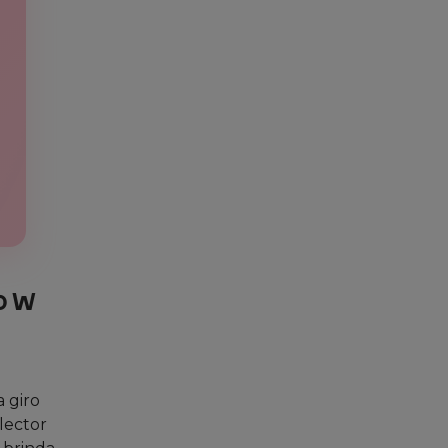
0 W
a giro
lector