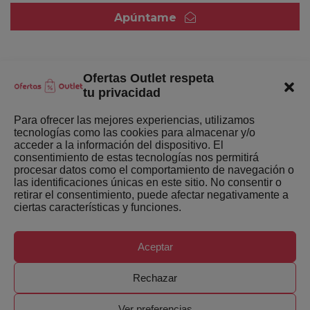
Apúntame
Ofertas Outlet respeta
Quienes somos
tu privacidad
Enlaces de interés
Para ofrecer las mejores experiencias, utilizamos
tecnologías como las cookies para almacenar y/o
Últimas Novedades
acceder a la información del dispositivo. El
consentimiento de estas tecnologías nos permitirá
Mejores ofertas de la semana
procesar datos como el comportamiento de navegación o
las identificaciones únicas en este sitio. No consentir o
retirar el consentimiento, puede afectar negativamente a
ciertas características y funciones.
Aceptar
Copyright ©
Ofertas-Outlet.com. Todos los derechos
Rechazar
reservados.
Ver preferencias