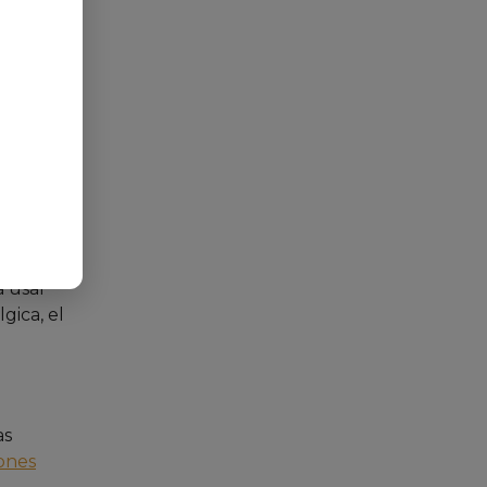
a usar
gica, el
as
ones