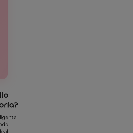
llo
oría?
eligente
endo
deal