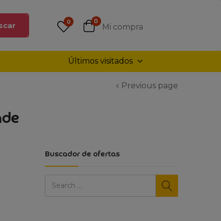
0
0
scar
Mi compra
Últimos visitados
Previous page
nde
Buscador de ofertas