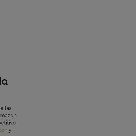
la
allas
Amazon
titivo.
zon
y