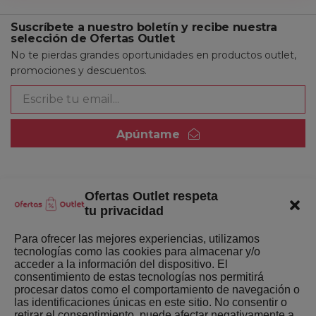
Suscríbete a nuestro boletín y recibe nuestra
selección de Ofertas Outlet
No te pierdas grandes oportunidades en productos outlet,
promociones y descuentos.
Apúntame
Ofertas Outlet respeta
Quienes somos
tu privacidad
Enlaces de interés
Para ofrecer las mejores experiencias, utilizamos
tecnologías como las cookies para almacenar y/o
Últimas Novedades
acceder a la información del dispositivo. El
consentimiento de estas tecnologías nos permitirá
Mejores ofertas de la semana
procesar datos como el comportamiento de navegación o
las identificaciones únicas en este sitio. No consentir o
retirar el consentimiento, puede afectar negativamente a