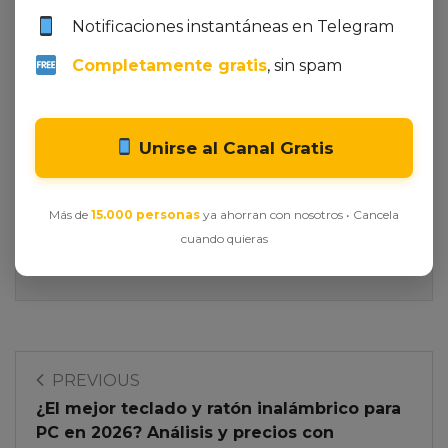
Notificaciones instantáneas en Telegram
Completamente gratis
, sin spam
Unirse al Canal Gratis
Más de
15.000 personas
ya ahorran con nosotros • Cancela
All Author Posts
Ofertas Outlet
cuando quieras
PREVIOUS
¿El mejor teclado y ratón inalámbrico para
PC en 2026? Análisis y precios con