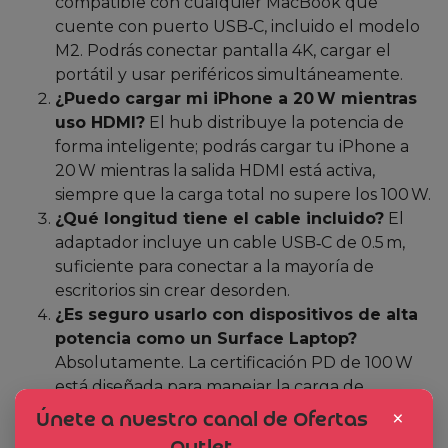
compatible con cualquier MacBook que
cuente con puerto USB‑C, incluido el modelo
M2. Podrás conectar pantalla 4K, cargar el
portátil y usar periféricos simultáneamente.
¿Puedo cargar mi iPhone a 20 W mientras
uso HDMI?
El hub distribuye la potencia de
forma inteligente; podrás cargar tu iPhone a
20 W mientras la salida HDMI está activa,
siempre que la carga total no supere los 100 W.
¿Qué longitud tiene el cable incluido?
El
adaptador incluye un cable USB‑C de 0.5 m,
suficiente para conectar a la mayoría de
escritorios sin crear desorden.
¿Es seguro usarlo con dispositivos de alta
potencia como un Surface Laptop?
Absolutamente. La certificación PD de 100 W
está diseñada para manejar la carga de
portátiles de alto consumo sin sobrecalentarse.
×
Únete a nuestro canal de Ofertas
¿Qué garantía ofrece Cudy?
Cudy brinda