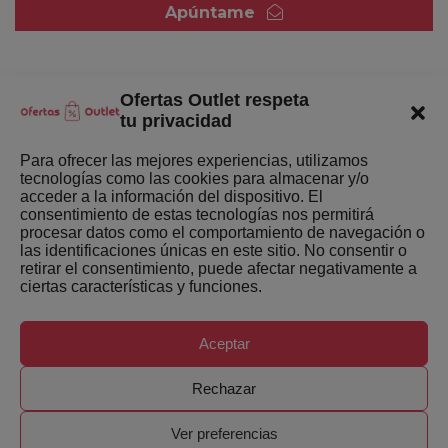
Apúntame
Ofertas Outlet respeta
Quienes somos
tu privacidad
Enlaces de interés
Para ofrecer las mejores experiencias, utilizamos
tecnologías como las cookies para almacenar y/o
Últimas Novedades
acceder a la información del dispositivo. El
consentimiento de estas tecnologías nos permitirá
Mejores ofertas de la semana
procesar datos como el comportamiento de navegación o
las identificaciones únicas en este sitio. No consentir o
retirar el consentimiento, puede afectar negativamente a
ciertas características y funciones.
Aceptar
Copyright ©
Ofertas-Outlet.com. Todos los derechos
Rechazar
reservados.
Ver preferencias
0