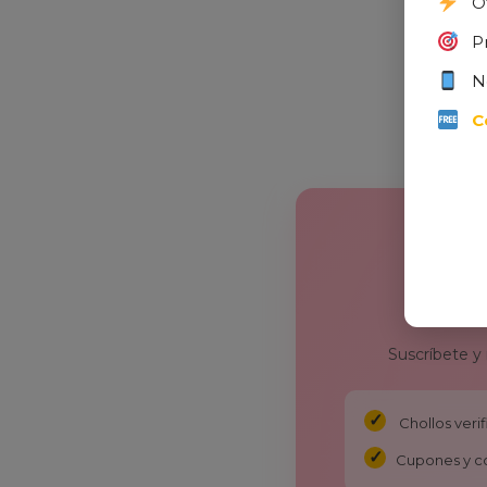
O
P
N
C
Suscríbete y
Chollos ver
Cupones y c