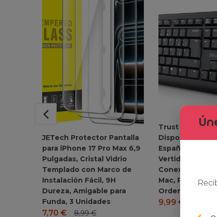
Úne
Trust Taro Tecl
JETech Protector Pantalla
Disposición Q
para iPhone 17 Pro Max 6,9
Español, Resist
Pulgadas, Cristal Vidrio
Vertidos, Cable
Templado con Marco de
Conexión USB,
Instalación Fácil, 9H
Mac, PC, Laptop
Reci
Dureza, Amigable para
Ordenador Portá
Funda, 3 Unidades
9,99
€
11,99
€
7,70
€
8,99
€