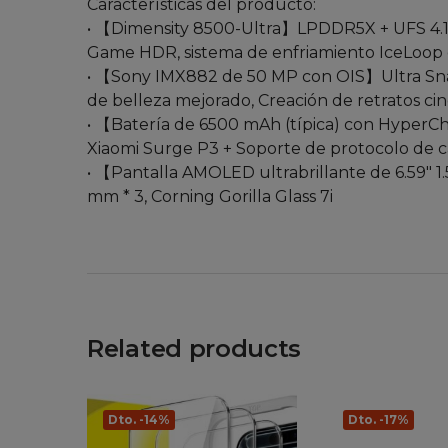
Características del producto:
• 【Dimensity 8500-Ultra】LPDDR5X + UFS 4.1, 
Game HDR, sistema de enfriamiento IceLoop 
• 【Sony IMX882 de 50 MP con OIS】Ultra Snap:
de belleza mejorado, Creación de retratos cin
• 【Batería de 6500 mAh (típica) con HyperCha
Xiaomi Surge P3 + Soporte de protocolo de c
• 【Pantalla AMOLED ultrabrillante de 6.59″ 1
mm * 3, Corning Gorilla Glass 7i
Related products
Dto. -14%
Dto. -17%