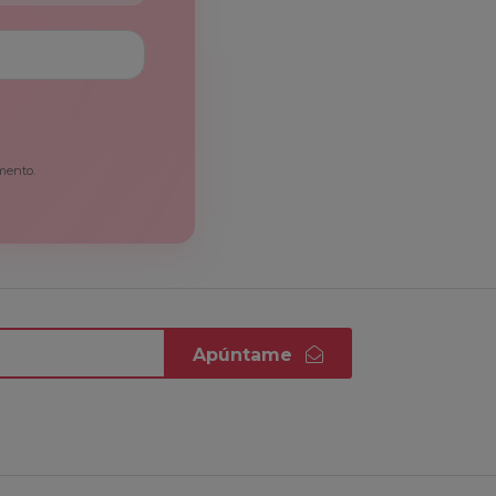
mento.
Apúntame