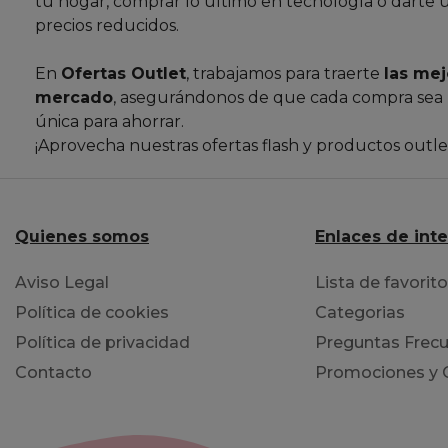
tu hogar, comprar lo último en tecnología o darte 
precios reducidos.
En
Ofertas Outlet
, trabajamos para traerte
las mej
mercado
, asegurándonos de que cada compra sea
única para ahorrar.
¡Aprovecha nuestras ofertas flash y productos outl
Quienes somos
Enlaces de int
Aviso Legal
Lista de favorit
Política de cookies
Categorias
Política de privacidad
Preguntas Frecu
Contacto
Promociones y