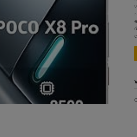
v
r
e
d
c
V
C