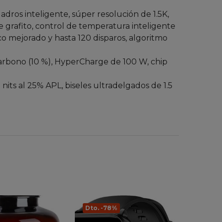
ros inteligente, súper resolución de 1.5K,
rafito, control de temperatura inteligente
 mejorado y hasta 120 disparos, algoritmo
carbono (10 %), HyperCharge de 100 W, chip
its al 25% APL, biseles ultradelgados de 1.5
Dto. -78%
Dto. 