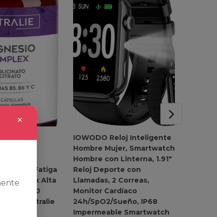
×
 Magnesio
IOWODO Reloj Inteligente
Camara 
agnesio
Hombre Mujer, Smartwatch
exterio
o 600mg –
Hombre con Linterna, 1.91″
89,99
sancio y Fatiga
Reloj Deporte con
m Complex Alta
Llamadas, 2 Correas,
mente
ilidad – 120
Monitor Cardíaco
ganas Nutralie
24h/SpO2/Sueño, IP68
Impermeable Smartwatch