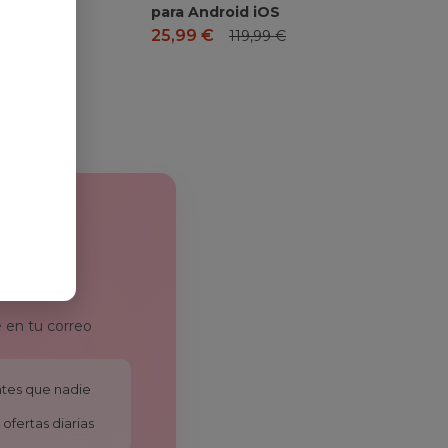
para Android iOS
25,99
€
119,99
€
 en tu correo
antes que nadie
ofertas diarias