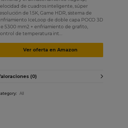
elocidad de cuadros inteligente, súper
esolución de 1.5K, Game HDR, sistema de
nfriamiento IceLoop de doble capa POCO 3D
e 5300 mm2 + enfriamiento de grafito,
ontrol de temperatura int…
Ver oferta en Amazon
aloraciones (0)
ategory:
All