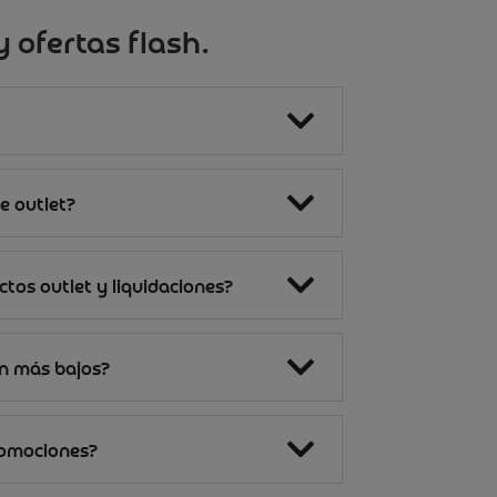
 ofertas flash.
e outlet?
tos outlet y liquidaciones?
on más bajos?
romociones?