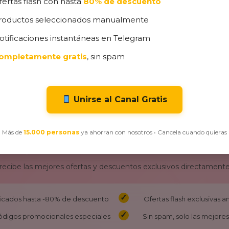
fertas flash con hasta
80% de descuento
roductos seleccionados manualmente
otificaciones instantáneas en Telegram
ompletamente gratis
, sin spam
Unirse al Canal Gratis
Más de
15.000 personas
ya ahorran con nosotros • Cancela cuando quieras
¡No Te Pierdas Nuestras Ofertas!
 recibe las mejores ofertas y descuentos exclusivos directamente
ificados hasta -80% de descuento
Ofertas flash exclusivas 
ódigos promocionales especiales
Sin spam, solo las mejores 