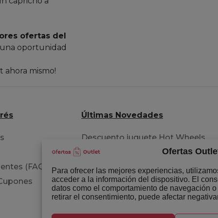
un capricho a
ores ofertas del
 una oportunidad
et ahora mismo!
erés
Últimas Novedades
os
Descuento juguete Hot Wheels
Ofertas Outle
pista acrobacia
entes (FAQ)
Extensiones para tu cabello
Para ofrecer las mejores experiencias, utilizam
acceder a la información del dispositivo. El con
 Cupones
Libro del permiso B circulación
datos como el comportamiento de navegación o la
retirar el consentimiento, puede afectar negativa