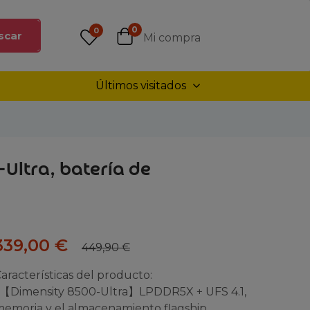
0
0
scar
Mi compra
Últimos visitados
Ultra, batería de
339,00
€
449,90
€
aracterísticas del producto:
 【Dimensity 8500-Ultra】LPDDR5X + UFS 4.1,
emoria y el almacenamiento flagship,