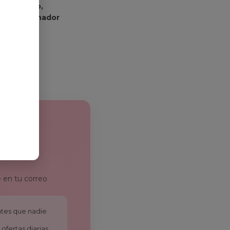
Teletrabajo,
uego, Ordenador
9,99
€
 en tu correo
antes que nadie
ofertas diarias