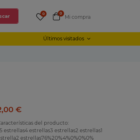
0
0
scar
Mi compra
Últimos visitados
2,00
€
aracterísticas del producto:
 5 estrellas4 estrellas3 estrellas2 estrellas1
estrella2 estrellas76%20%4%0%0%0%