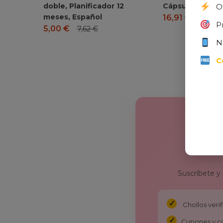
doble, Planificador 12
Cápsulas Vegan
O
meses, Español
16,91
€
P
5,00
€
7,62
€
N
C
Suscríbete y
Chollos ver
Cupones y c