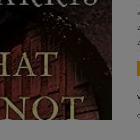
•
•
•
•
V
C