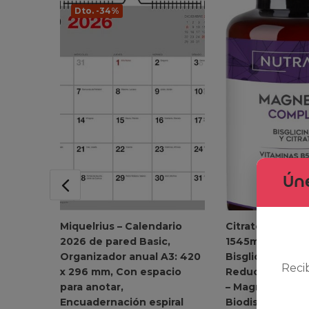
Dto. -34%
Úne
Miquelrius – Calendario
Citrato de Mag
2026 de pared Basic,
1545mg + Magn
Organizador anual A3: 420
Bisglicinato 60
Reci
x 296 mm, Con espacio
Reduce Cansanc
para anotar,
– Magnesium Co
Encuadernación espiral
Biodisponibilida