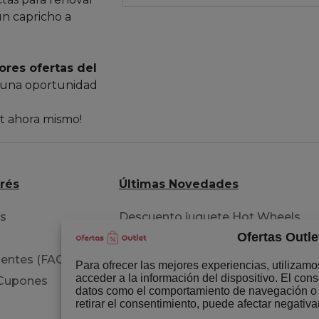
un capricho a
ores ofertas del
 una oportunidad
et ahora mismo!
erés
Últimas Novedades
os
Descuento juguete Hot Wheels
Ofertas Outle
pista acrobacia
entes (FAQ)
Extensiones para tu cabello
Para ofrecer las mejores experiencias, utilizam
acceder a la información del dispositivo. El con
 Cupones
Libro del permiso B circulación
datos como el comportamiento de navegación o la
retirar el consentimiento, puede afectar negativa