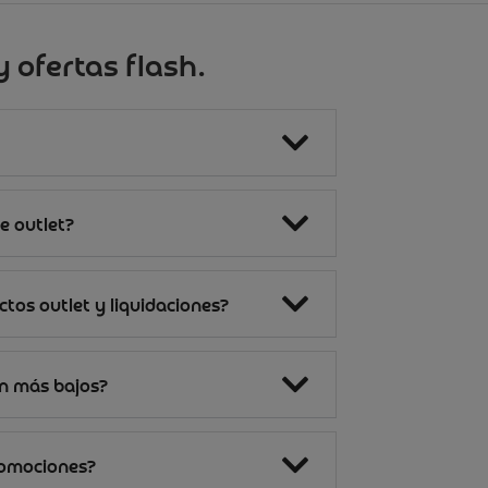
 ofertas flash.
e outlet?
tos outlet y liquidaciones?
on más bajos?
romociones?