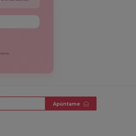
mento.
Apúntame