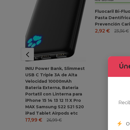
Fluocaril Bi-Fl
Pasta Dentífric
Prevención Cari
2,92
€
23,36
€
Úne
INIU Power Bank, Slimmest
USB C Triple 3A de Alta
Velocidad 10000mAh
Bateria Externa, Bateria
Portatil con Linterna para
iPhone 15 14 13 12 11 X Pro
Reci
MAX Samsung S22 S21 S20
iPad Tablet Airpods etc
17,99
€
26,99
€
O