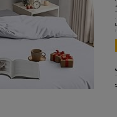
d
c
•
1
f
V
C