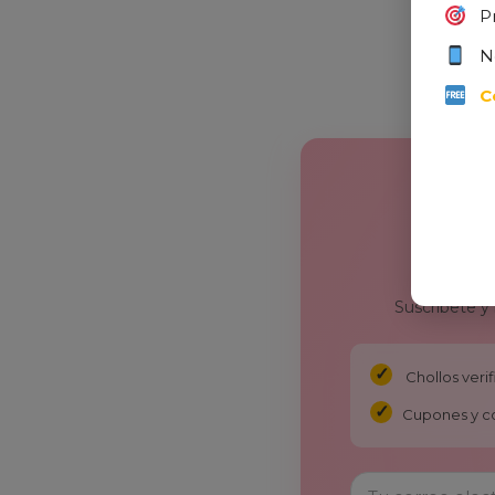
P
N
C
Suscríbete y
Chollos ver
Cupones y c