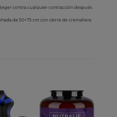
 proteger contra cualquier contracción después
mohada de 50×75 cm con cierre de cremallera
Dto. 