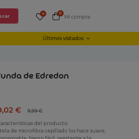
0
0
scar
Mi compra
Últimos visitados
 Funda de Edredon
9,02
€
9,99
€
aracterísticas del producto:
 tela de microfibra cepillado los hace suave,
ranspirable, hierro fácil, resistente a la