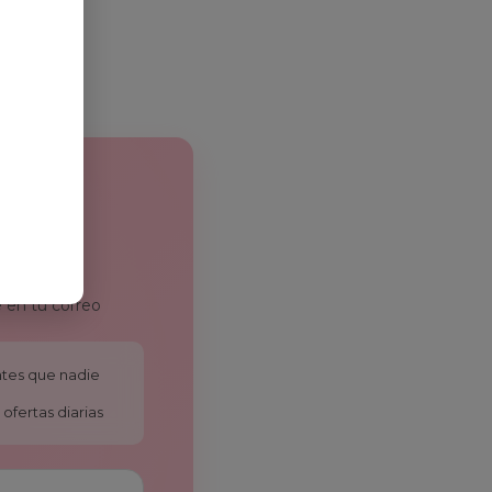
 en tu correo
antes que nadie
ofertas diarias