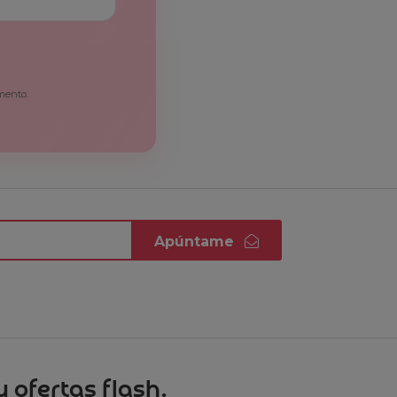
mento.
Apúntame
 ofertas flash.