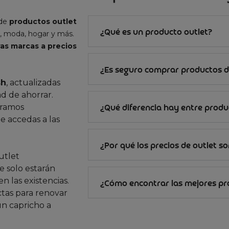
 de
productos outlet
¿Qué es un producto outlet?
, moda, hogar y más.
as marcas a precios
¿Es seguro comprar productos d
sh
, actualizadas
d de ahorrar.
gramos
¿Qué diferencia hay entre produc
e accedas a las
¿Por qué los precios de outlet s
utlet
 solo estarán
n las existencias.
¿Cómo encontrar las mejores p
ctas para renovar
un capricho a