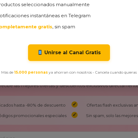
roductos seleccionados manualmente
otificaciones instantáneas en Telegram
ompletamente gratis
, sin spam
Unirse al Canal Gratis
Más de
15.000 personas
ya ahorran con nosotros • Cancela cuando quieras
¡No Te Pierdas Nuestras Ofertas!
 recibe las mejores ofertas y descuentos exclusivos directamente
ificados hasta -80% de descuento
Ofertas flash exclusivas 
ódigos promocionales especiales
Sin spam, solo las mejores 