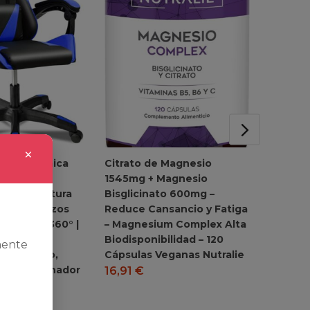
×
ng Ergonómica
Citrato de Magnesio
Aspirad
con Cojín
1545mg + Magnesio
Aspirad
rvical | Altura
Bisglicinato 600mg –
Inalám
 Reposabrazos
Reduce Cansancio y Fatiga
de auto
, Ruedas 360° |
– Magnesium Complex Alta
extraíb
ficina,
Biodisponibilidad – 120
Ideal p
mente
Teletrabajo,
Cápsulas Veganas Nutralie
Mascot
uego, Ordenador
Duro&
16,91
€
91,69
9,99
€