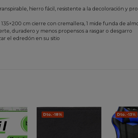
 transpirable, hierro fácil, resistente a la decoloración y
n 135×200 cm cierre con cremallera, 1 mide funda de al
 fuerte, duradero y menos propensos a rasgar o desgarro
zar el edredón en su sitio
Dto. -18%
Dto. -13%