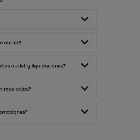
e outlet?
tos outlet y liquidaciones?
on más bajos?
romociones?