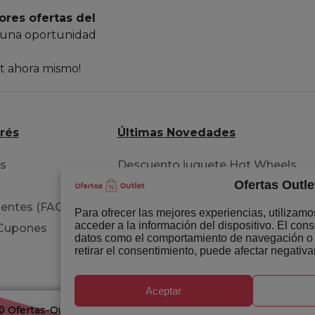
ores ofertas del
 una oportunidad
et ahora mismo!
erés
Últimas Novedades
os
Descuento juguete Hot Wheels
Ofertas Outle
pista acrobacia
entes (FAQ)
Extensiones para tu cabello
Para ofrecer las mejores experiencias, utilizam
acceder a la información del dispositivo. El con
 Cupones
Libro del permiso B circulación
datos como el comportamiento de navegación o la
retirar el consentimiento, puede afectar negativa
Aceptar
 ©
Ofertas-Outlet.com. Todos los derechos reservados.