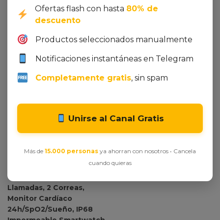
Ofertas flash con hasta
80% de
descuento
Productos seleccionados manualmente
Notificaciones instantáneas en Telegram
Completamente gratis
, sin spam
Ver oferta en Amazon
Tommy Hilfiger Hombre
Ver oferta en Amazon
Unirse al Canal Gratis
Cartera Johnson Mini
IOWODO Reloj
Pequeña
Inteligente Hombre
41,00
€
49,90
€
Más de
15.000 personas
ya ahorran con nosotros • Cancela
Mujer, Smartwatch
cuando quieras
Hombre con Linterna,
1.91″ Reloj Deporte con
Llamadas, 2 Correas,
Monitor Cardíaco
24h/SpO2/Sueño, IP68
Impermeable Smartwatch