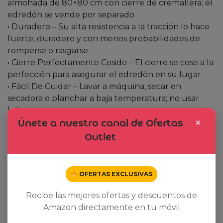
almohada de 80×80 cm con cierre de cremallera; el
edredón se vende por separado
• Duradero – Su alta resistencia a la tracción lo hace
fuerte, duradero y con menos probabilidades de
romperse o rasgarse.
• Cierre Perfectamente Cosido – El cierre se cose a la
perfección para asegurar el edredón en su lugar.
• Fácil De Cuidar – Lavar a máquina, secar en
secadora o planchar a baja temperatura; no usar
lejía.
×
Únete a nuestro canal de Ofertas
Outlet
Related products
OFERTAS EXCLUSIVAS
Dto. -78%
Dto. -18%
Recibe las mejores ofertas y descuentos de
Amazon directamente en tu móvil