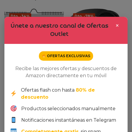
Dto. -34%
Dto. -78%
×
Únete a nuestro canal de Ofertas
Outlet
OFERTAS EXCLUSIVAS
Recibe las mejores ofertas y descuentos de
Amazon directamente en tu móvil
Ofertas flash con hasta
80% de
descuento
Ver oferta en Amazon
Ver oferta en Amazon
Productos seleccionados manualmente
Miquelrius – Calendario
IOWODO Reloj
Notificaciones instantáneas en Telegram
2026 de pared Basic,
Inteligente Hombre
Organizador anual A3:
Mujer, Smartwatch
Completamente gratis
, sin spam