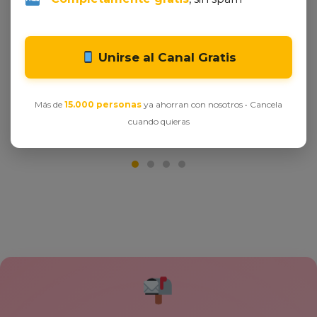
420 x 296 mm, Con
Hombre con Linterna,
espacio para anotar,
1.91″ Reloj Deporte con
Encuadernación espiral
Llamadas, 2 Correas,
Unirse al Canal Gratis
doble, Planificador 12
Monitor Cardíaco
meses, Español
24h/SpO2/Sueño, IP68
Impermeable Smartwatch
5,00
€
7,62
€
Más de
15.000 personas
ya ahorran con nosotros • Cancela
para Android iOS
cuando quieras
25,99
€
119,99
€