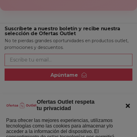
Suscríbete a nuestro boletín y recibe nuestra
selección de Ofertas Outlet
No te pierdas grandes oportunidades en productos outlet,
promociones y descuentos.
Apúntame
Ofertas Outlet respeta
Quienes somos
tu privacidad
Enlaces de interés
Para ofrecer las mejores experiencias, utilizamos
tecnologías como las cookies para almacenar y/o
Últimas Novedades
acceder a la información del dispositivo. El
consentimiento de estas tecnologías nos permitirá