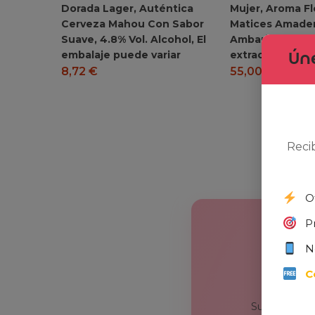
Dorada Lager, Auténtica
Mujer, Aroma Fl
Cerveza Mahou Con Sabor
Matices Amader
Suave, 4.8% Vol. Alcohol, El
Ambarinos, Fra
embalaje puede variar
extraordinaria,
Úne
8,72
€
55,00
€
91,67
Reci
O
P
N
C
Suscríbete y