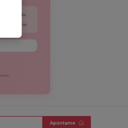
antes que nadie
ofertas diarias
mento.
Apúntame