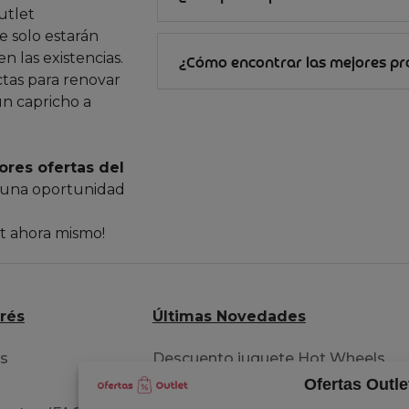
utlet
 solo estarán
n las existencias.
¿Cómo encontrar las mejores p
ctas para renovar
un capricho a
ores ofertas del
 una oportunidad
et ahora mismo!
erés
Últimas Novedades
os
Descuento juguete Hot Wheels
Ofertas Outle
pista acrobacia