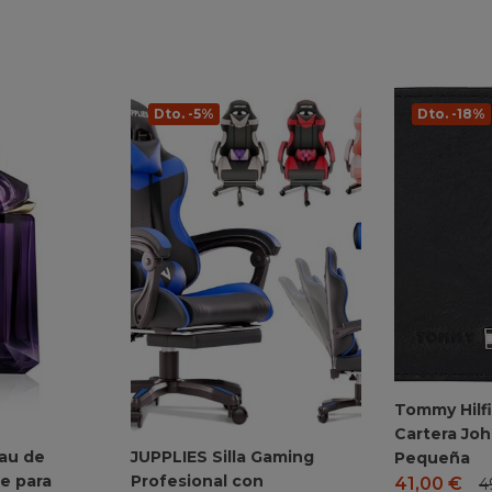
Dto. -5%
Dto. -18%
Tommy Hilf
Cartera Joh
au de
JUPPLIES Silla Gaming
Pequeña
e para
Profesional con
41,00
€
4