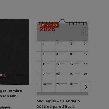
Dto. -34%
Dto. 
iger Hombre
nson Mini
Miquelrius – Calendario
Aspirad
2026 de pared Basic,
Aspirad
9,90
€