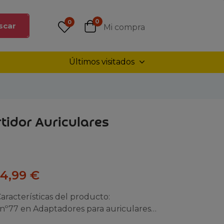
0
0
scar
Mi compra
Últimos visitados
tidor Auriculares
14,99
€
aracterísticas del producto:
 nº77 en Adaptadores para auriculares…