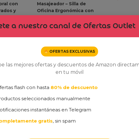
oral con
Masajeador – Silla de
ados y
Oficina Ergonómica con
gancia
Reposapiés, Altura
 Recargable
Regulable y Respaldo
te a nuestro canal de Ofertas Outlet
Abatible – Silla Gamer para
€
Juegos
104,49
€
109,99
€
OFERTAS EXCLUSIVAS
be las mejores ofertas y descuentos de Amazon directa
en tu móvil
fertas flash con hasta
80% de descuento
roductos seleccionados manualmente
otificaciones instantáneas en Telegram
ompletamente gratis
, sin spam
¡No Te Pierdas Nuestras Ofertas!
 recibe las mejores ofertas y descuentos exclusivos directamente