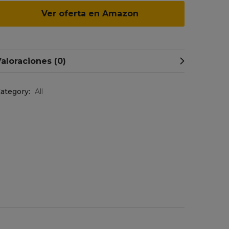
Ver oferta en Amazon
aloraciones (0)
ategory:
All