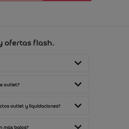
 ofertas flash.
e outlet?
tos outlet y liquidaciones?
on más bajos?