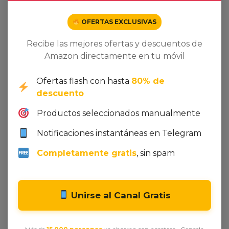
Mbps, transfiere un archivo 1G en 30 segundos.
(Nota: NO admite transferencia de video y NO se
OFERTAS EXCLUSIVAS
puede conectar con el monitor).
Recibe las mejores ofertas y descuentos de
Amazon directamente en tu móvil
Related products
Ofertas flash con hasta
80% de
descuento
Dto. -17%
Dto. -78%
Productos seleccionados manualmente
Notificaciones instantáneas en Telegram
Completamente gratis
, sin spam
Unirse al Canal Gratis