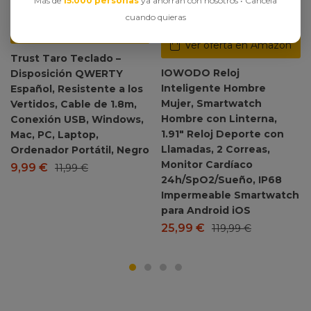
Más de
15.000 personas
ya ahorran con nosotros • Cancela
cuando quieras
Ver oferta en Amazon
Ver oferta en Amazon
Trust Taro Teclado –
IOWODO Reloj
Disposición QWERTY
Inteligente Hombre
Español, Resistente a los
Mujer, Smartwatch
Vertidos, Cable de 1.8m,
Hombre con Linterna,
Conexión USB, Windows,
1.91″ Reloj Deporte con
Mac, PC, Laptop,
Llamadas, 2 Correas,
Ordenador Portátil, Negro
Monitor Cardíaco
9,99
€
11,99
€
24h/SpO2/Sueño, IP68
Impermeable Smartwatch
para Android iOS
25,99
€
119,99
€