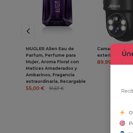
MUGLER Alien Eau de
Camara de vigila
Úne
Parfum, Perfume para
exterior solar
Mujer, Aroma Floral con
89,99
€
120,
Matices Amaderados y
Ambarinos, Fragancia
extraordinaria, Recargable
55,00
€
91,67
€
Reci
O
P