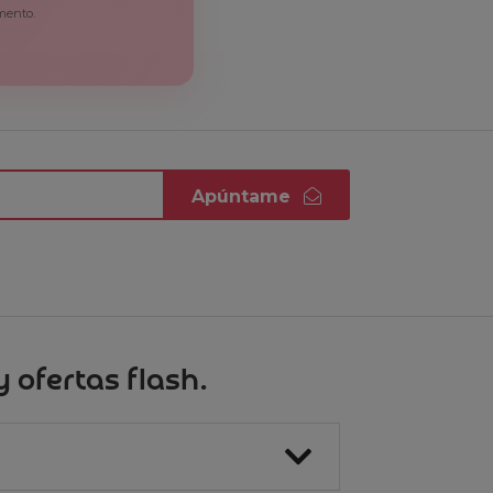
mento.
Apúntame
 ofertas flash.