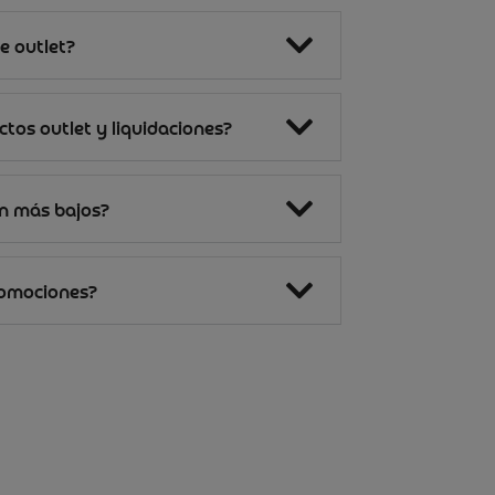
e outlet?
tos outlet y liquidaciones?
on más bajos?
romociones?