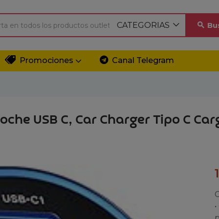
CATEGORIAS
Bu
Promociones
Canal Telegram
che USB C, Car Charger Tipo C Car
C
•
p