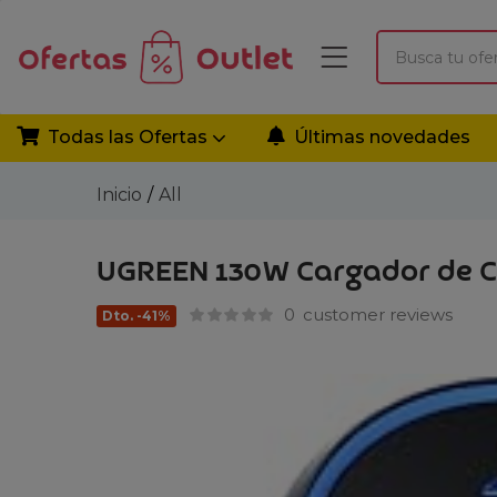
Todas las Ofertas
Últimas novedades
Inicio
All
UGREEN 130W Cargador de Co
0
customer reviews
Dto. -41%