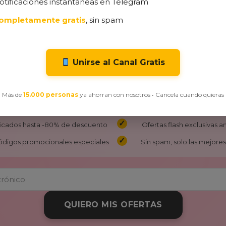
otificaciones instantáneas en Telegram
ompletamente gratis
, sin spam
Unirse al Canal Gratis
¡No Te Pierdas Nuestras Ofertas!
 recibe las mejores ofertas y descuentos exclusivos directamente
Más de
15.000 personas
ya ahorran con nosotros • Cancela cuando quieras
ificados hasta -80% de descuento
Ofertas flash exclusivas 
ódigos promocionales especiales
Sin spam, solo las mejores 
QUIERO MIS OFERTAS