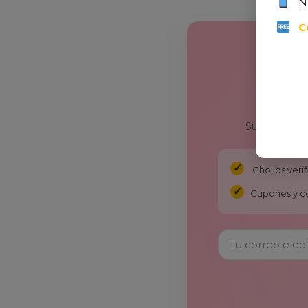
N
C
Suscríbete y
Chollos ver
Cupones y c