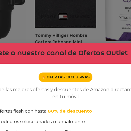
Tommy Hilfiger Hombre
Cartera Johnson Mini
ncia wifi
Citrato de
Pequeña
te a nuestro canal de Ofertas Outlet
1545mg + M
41,00
€
49,90
€
Bisglicinat
00
€
Reduce Can
– Magnesiu
OFERTAS EXCLUSIVAS
Biodisponib
Cápsulas Ve
be las mejores ofertas y descuentos de Amazon directa
16,91
€
en tu móvil
fertas flash con hasta
80% de descuento
roductos seleccionados manualmente