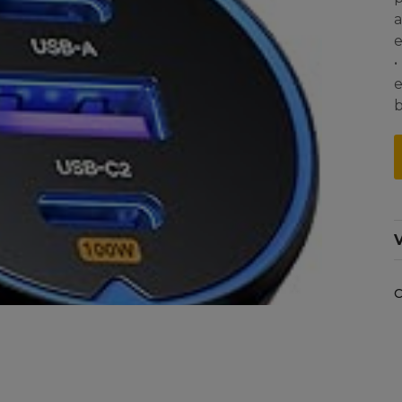
a
e
•
e
b
V
C