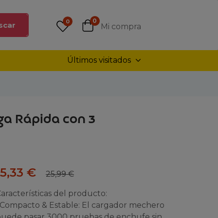
0
0
scar
Mi compra
Últimos visitados
ga Rápida con 3
15,33
€
25,99
€
aracterísticas del producto:
 Compacto & Estable: El cargador mechero
uede pasar 3000 pruebas de enchufe sin