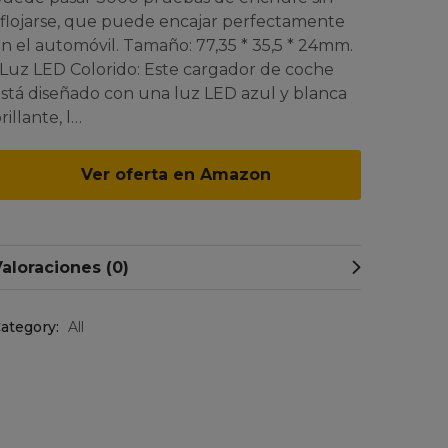
flojarse, que puede encajar perfectamente
n el automóvil. Tamaño: 77,35 * 35,5 * 24mm.
 Luz LED Colorido: Este cargador de coche
stá diseñado con una luz LED azul y blanca
rillante, l…
Ver oferta en Amazon
aloraciones (0)
ategory:
All