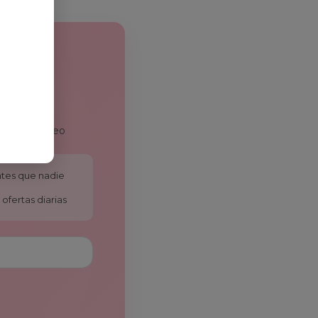
 en tu correo
antes que nadie
ofertas diarias