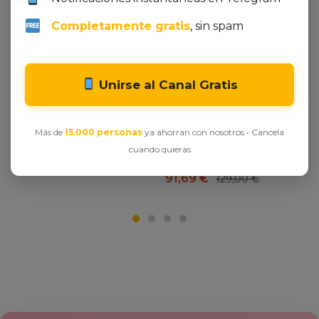
Ver oferta en Amazon
Ver oferta en Amazon
Completamente gratis
, sin spam
Mahou Clásica, Pack 24
Aspiradora sin
Botellas x 25cl, Cerveza
Cable,35kPa Aspirador de
Dorada Lager, Auténtica
Mano,6 en 1 Inalámbrica
Cerveza Mahou Con
con 35minutos de
Unirse al Canal Gratis
Sabor Suave, 4.8% Vol.
autonomía y batería
Alcohol, El embalaje
extraíble,Aspirador
puede variar
Escoba Ideal para Pelo de
Más de
15.000 personas
ya ahorran con nosotros • Cancela
Mascota/Alfombra/Suelo
8,72
€
cuando quieras
Duro&Oro
91,69
€
129,00
€