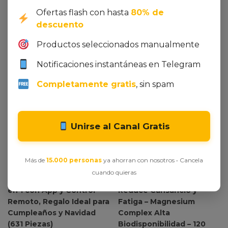
Ofertas flash con hasta
80% de
descuento
Productos seleccionados manualmente
Notificaciones instantáneas en Telegram
Completamente gratis
, sin spam
Unirse al Canal Gratis
Ver oferta en Amazon
Ver oferta en Amazon
Technic Robot para Niños
Citrato de Magnesio
Más de
15.000 personas
ya ahorran con nosotros • Cancela
de 6 a 12 Años, Juego
1545mg + Magnesio
cuando quieras
Robótico Programable 6
Bisglicinato 600mg –
en 1 con App y Control
Reduce Cansancio y
Remoto, Regalo Ideal para
Fatiga – Magnesium
Cumpleaños y Navidad
Complex Alta
(631 Piezas)
Biodisponibilidad – 120