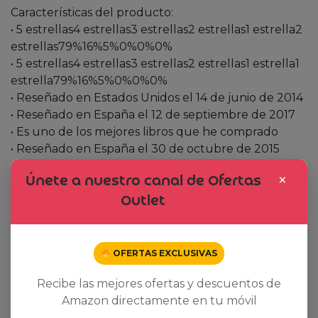
Características del producto:
• 5 estrellas4 estrellas3 estrellas2 estrellas1 estrella2
estrellas79%16%5%0%0%0%
• 5 estrellas4 estrellas3 estrellas2 estrellas1 estrella1
estrella79%16%5%0%0%0%
• Reseñado en Estados Unidos el 14 de junio de 2014
• Reseñado en España el 12 de septiembre de 2017
• Es uno de los mejores libros que he comprado
• Reseñado en España el 30 de octubre de 2015
• Reseñado en Alemania el 28 de mayo de 2014
×
Únete a nuestro canal de Ofertas
• Reseñado en España el 10 de julio de 2014
Outlet
Related products
OFERTAS EXCLUSIVAS
Recibe las mejores ofertas y descuentos de
Dto. -15%
Amazon directamente en tu móvil