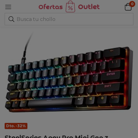
0
Dto. -32%