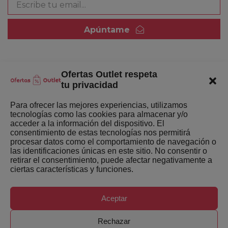
Apúntame
Ofertas Outlet respeta
Quienes somos
tu privacidad
Enlaces de interés
Para ofrecer las mejores experiencias, utilizamos
tecnologías como las cookies para almacenar y/o
Últimas Novedades
acceder a la información del dispositivo. El
consentimiento de estas tecnologías nos permitirá
Mejores ofertas de la semana
procesar datos como el comportamiento de navegación o
las identificaciones únicas en este sitio. No consentir o
retirar el consentimiento, puede afectar negativamente a
ciertas características y funciones.
Aceptar
Copyright ©
Ofertas-Outlet.com. Todos los derechos
Rechazar
reservados.