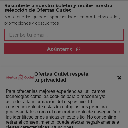
Suscríbete a nuestro boletín y recibe nuestra
selección de Ofertas Outlet
No te pierdas grandes oportunidades en productos outlet,
promociones y descuentos.
Apúntame
Ofertas Outlet respeta
Quienes somos
tu privacidad
Enlaces de interés
Para ofrecer las mejores experiencias, utilizamos
tecnologías como las cookies para almacenar y/o
Últimas Novedades
acceder a la información del dispositivo. El
consentimiento de estas tecnologías nos permitirá
Mejores ofertas de la semana
procesar datos como el comportamiento de navegación o
las identificaciones únicas en este sitio. No consentir o
retirar el consentimiento, puede afectar negativamente a
ciertas características y funciones.