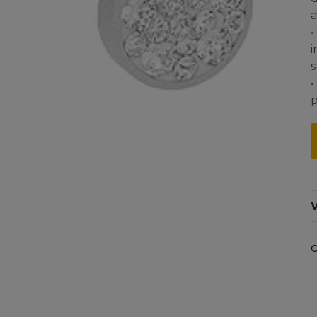
a
•
i
s
•
p
V
C