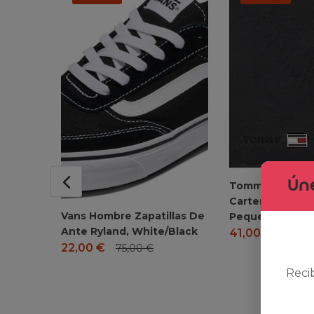
Úne
Tommy Hilfiger
Cartera Johnson
Vans Hombre Zapatillas De
Pequeña
Ante Ryland, White/Black
41,00
€
49,90
22,00
€
75,00
€
Reci