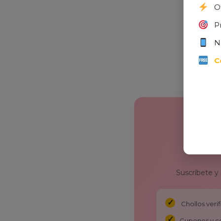
O
P
N
C
Suscríbete y
Chollos ver
Cupones y c