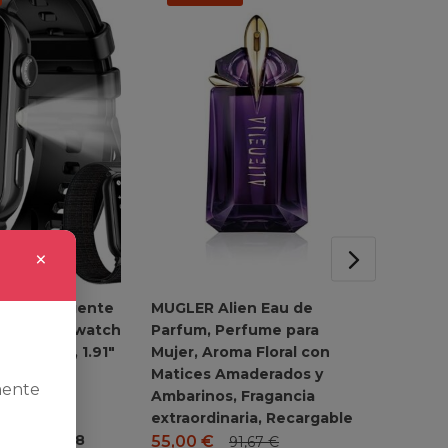
×
oj Inteligente
MUGLER Alien Eau de
Mahou C
er, Smartwatch
Parfum, Perfume para
Botella
Linterna, 1.91″
Mujer, Aroma Floral con
Dorada
rte con
Matices Amaderados y
Cervez
mente
 Correas,
Ambarinos, Fragancia
Suave, 
rdíaco
extraordinaria, Recargable
embalaj
ueño, IP68
55,00
€
8,72
€
91,67
€