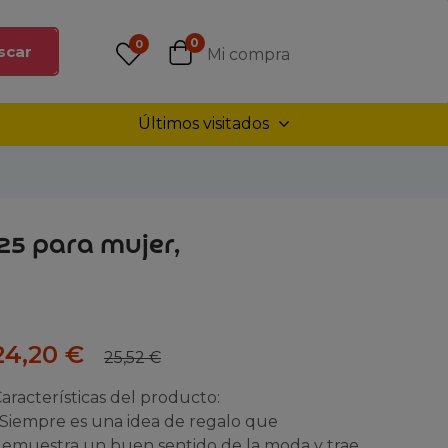
0
0
scar
Mi compra
Últimos visitados
925 para mujer,
24,20
€
25,52
€
aracterísticas del producto:
 Siempre es una idea de regalo que
emuestra un buen sentido de la moda y trae