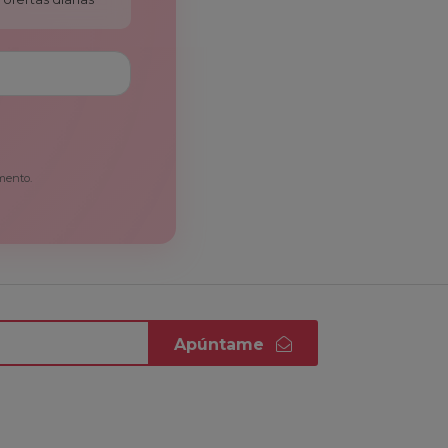
mento.
Apúntame