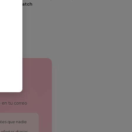
le Smartwatch
d iOS
19,99
€
 en tu correo
antes que nadie
ofertas diarias