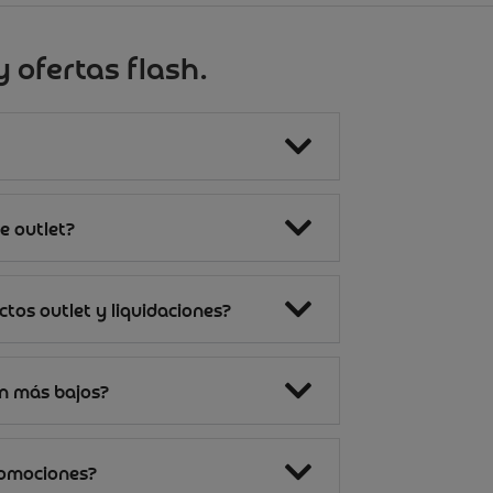
 ofertas flash.
e outlet?
tos outlet y liquidaciones?
on más bajos?
romociones?