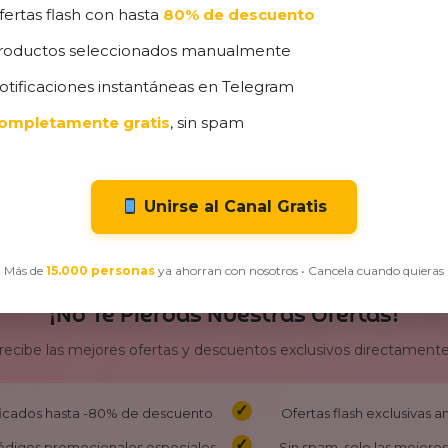
fertas flash con hasta
80% de descuento
Wireless Auriculares con
Impermeab
Micrófono
para Androi
roductos seleccionados manualmente
28,49
€
25,99
€
29,99
€
1
otificaciones instantáneas en Telegram
ompletamente gratis
, sin spam
Unirse al Canal Gratis
Más de
15.000 personas
ya ahorran con nosotros • Cancela cuando quieras
¡No Te Pierdas Nuestras Ofertas!
 recibe las mejores ofertas y descuentos exclusivos directamente
ificados hasta -80% de descuento
Ofertas flash exclusivas 
ódigos promocionales especiales
Sin spam, solo las mejores 