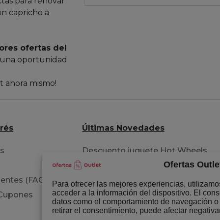
ctas para renovar
un capricho a
ores ofertas del
 una oportunidad
et ahora mismo!
erés
Últimas Novedades
os
Descuento juguete Hot Wheels
Ofertas Outle
pista acrobacia
entes (FAQ)
Extensiones para tu cabello
Para ofrecer las mejores experiencias, utilizam
acceder a la información del dispositivo. El con
 Cupones
Libro del permiso B circulación
datos como el comportamiento de navegación o la
retirar el consentimiento, puede afectar negativa