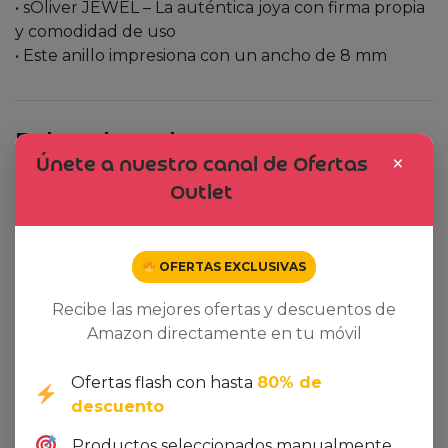
• sOliver JEWEL – La auténtica joya con firma propia
y comodidad de uso
• Este anillo impresiona con un ancho de 8 mm
Related products
×
Únete a nuestro canal de Ofertas
Outlet
Dto. -17%
Dto. -13%
OFERTAS EXCLUSIVAS
Recibe las mejores ofertas y descuentos de
Amazon directamente en tu móvil
Ofertas flash con hasta
80% de
descuento
Productos seleccionados manualmente