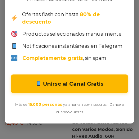
Dto. -16%
Dto. -5%
Ofertas flash con hasta
80% de
descuento
Productos seleccionados manualmente
Notificaciones instantáneas en Telegram
Ver oferta en Amazon
Completamente gratis
, sin spam
Huevo masturbador
Satisfyer | Juguetes
Sexuales Hombre |
Estructuras moldeadas
Unirse al Canal Gratis
flexibles para el máximo
placer | Tacto realista |
Ver oferta en Amazon
TPE hidroactivo | No
Más de
15.000 personas
ya ahorran con nosotros • Cancela
necesita lubricante |
Tronsmart Q20S Cascos
cuando quieras
masturbador masculino
Inalámbricos Cancelación
de Ruido Activa Híbrida
12,49
€
14,95
€
con Varios Modos, Sonido
Hi-Res Audio, 60H