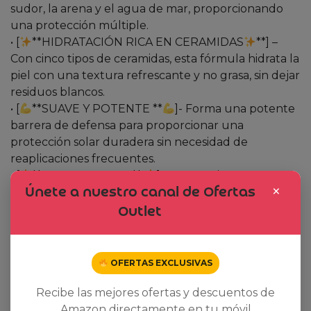
sudor, la arena y el agua de mar, proporcionando
una protección múltiple.
• [
**HIDRATACIÓN RICA EN CERAMIDAS
**] –
Con cinco tipos de ceramidas, esta fórmula hidrata la
piel con una textura refrescante y no grasa, sin dejar
residuos blancos.
• [
**SUAVE Y POTENTE **
]- Forma una potente
barrera de defensa para proporcionar una
protección solar duradera sin necesidad de
reaplicaciones frecuentes.
• [
**SPF 50+, PA++++**
] – Proporciona una
×
Únete a nuestro canal de Ofertas
protección solar máxima frente a los rayos UVA y
UVB.
Outlet
OFERTAS EXCLUSIVAS
Related products
Recibe las mejores ofertas y descuentos de
Amazon directamente en tu móvil