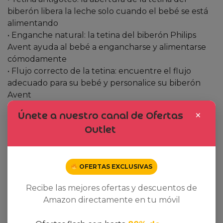
biberón libera la leche solo cuando el bebé se está
alimentando
• Enganche natural: la tetina del biberón Philips
Avent ayuda al bebé a engancharse y alimentarse
cómodamente
• Flujo correcto de la tetina: encuentre el flujo
adecuado para su bebé y personalice su biberón
Avent
×
Únete a nuestro canal de Ofertas
Outlet
Related products
OFERTAS EXCLUSIVAS
Dto. -15%
Dto. -16%
Recibe las mejores ofertas y descuentos de
Amazon directamente en tu móvil