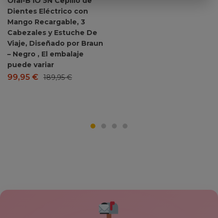
Oral-B iO 5N Cepillo de
Dientes Eléctrico con
Mango Recargable, 3
Cabezales y Estuche De
Viaje, Diseñado por Braun
– Negro , El embalaje
puede variar
99,95
€
189,95
€