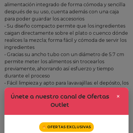
alimentación integrado de forma cómoda y sencilla
después de su uso, cuenta además con una caja
para poder guardar los accesorios
• Su diseño compacto permite que los ingredientes
caigan directamente sobre el plato o cuenco dónde
realices la mezcla; forma fácil y cómoda de servir los
ingredientes
• Gracias su ancho tubo con un diámetro de 5.7 cm
permite meter los alimentos sin trocearlos
previamente, ahorrando así esfuerzo y tiempo
durante el proceso
• Fácil limpieza y apto para lavavajillas: el depósito, los
conos y el accesorio de almacenamiento pueden
×
Únete a nuestro canal de Ofertas
colocarse en el lavavajillas
• Guarda cómodamente los 3 conos directamente al
Outlet
aparato para ahorrar espacio y tiempo después de
cada uso
OFERTAS EXCLUSIVAS