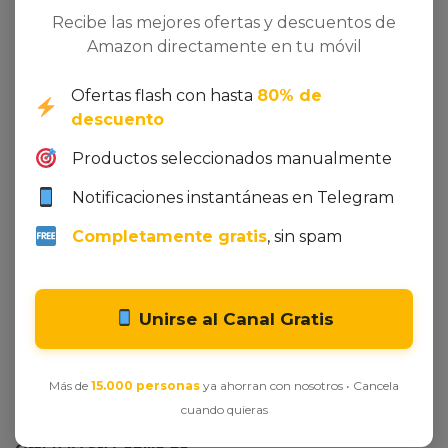
Recibe las mejores ofertas y descuentos de
Related products
Amazon directamente en tu móvil
Ofertas flash con hasta
80% de
Dto. -47%
Dto. -87%
descuento
Productos seleccionados manualmente
Notificaciones instantáneas en Telegram
Ver oferta en Amazon
Completamente gratis
, sin spam
Fluocaril Bi-Fluoré 250 mg
Pasta Dentífrica
Prevención Caries 125 ml
Unirse al Canal Gratis
2,92
€
23,36
€
Más de
15.000 personas
ya ahorran con nosotros • Cancela
Ver oferta en Amazon
cuando quieras