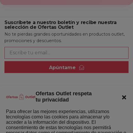
Suscríbete a nuestro boletín y recibe nuestra
selección de Ofertas Outlet
No te pierdas grandes oportunidades en productos outlet,
promociones y descuentos.
Apúntame
Ofertas Outlet respeta
Quienes somos
tu privacidad
Enlaces de interés
Para ofrecer las mejores experiencias, utilizamos
tecnologías como las cookies para almacenar y/o
Últimas Novedades
acceder a la información del dispositivo. El
consentimiento de estas tecnologías nos permitirá
Mejores ofertas de la semana
procesar datos como el comportamiento de navegación o