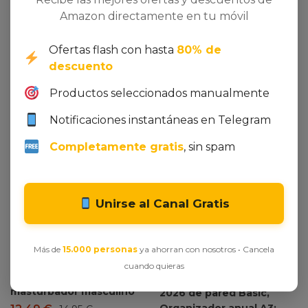
Amazon directamente en tu móvil
Dto. -16%
Dto. -34%
Ofertas flash con hasta
80% de
descuento
Productos seleccionados manualmente
Notificaciones instantáneas en Telegram
Ver oferta en Amazon
Completamente gratis
, sin spam
Huevo masturbador
Satisfyer | Juguetes
Sexuales Hombre |
Unirse al Canal Gratis
Estructuras moldeadas
flexibles para el máximo
placer | Tacto realista |
Ver oferta en Amazon
Más de
15.000 personas
ya ahorran con nosotros • Cancela
TPE hidroactivo | No
cuando quieras
necesita lubricante |
Miquelrius – Calendario
masturbador masculino
2026 de pared Basic,
Organizador anual A3: