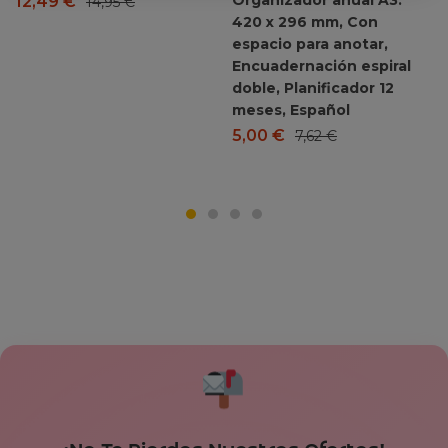
12,49
€
14,95
€
420 x 296 mm, Con
espacio para anotar,
Encuadernación espiral
doble, Planificador 12
meses, Español
5,00
€
7,62
€