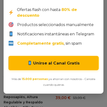
Ofertas flash con hasta
80% de
descuento
Productos seleccionados manualmente
Notificaciones instantáneas en Telegram
Completamente gratis
, sin spam
Unirse al Canal Gratis
Ver oferta en Amazon
Ver oferta en Amazon
JUPPLIES Silla Gaming
SAGUARO Barefoot Botas
Más de
15.000 personas
ya ahorran con nosotros • Cancela
Profesional con
Invierno Cálido Botines
cuando quieras
Masajeador – Silla de
Nieve pour Hombre Mujer
Oficina Ergonómica con
Gr.36-48
Reposapiés, Altura
39,00
€
59,99
€
Regulable y Respaldo