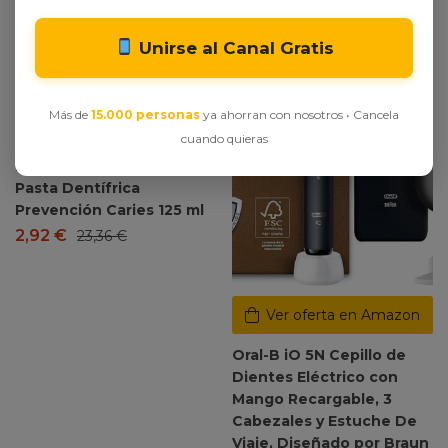
Dto. -87%
Dto. -47%
Unirse al Canal Gratis
Más de
15.000 personas
ya ahorran con nosotros • Cancela
Ver oferta en Amazon
cuando quieras
Fluocaril Bi-Fluoré 250 mg
Pasta Dentífrica
Prevención Caries 125 ml
2,92
€
23,36
€
Ver oferta en Amazon
Oral-B iO 5N Cepillo de
Dientes Eléctrico con
Mango Recargable, 3
Cabezales y Estuche De
Viaje, Diseñado por Braun