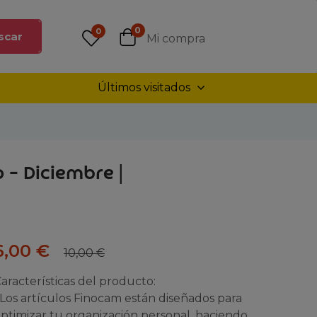
0
0
scar
Mi compra
Últimos visitados
 – Diciembre |
6,00
€
10,00
€
aracterísticas del producto:
 Los artículos Finocam están diseñados para
ptimizar tu organización personal, haciendo