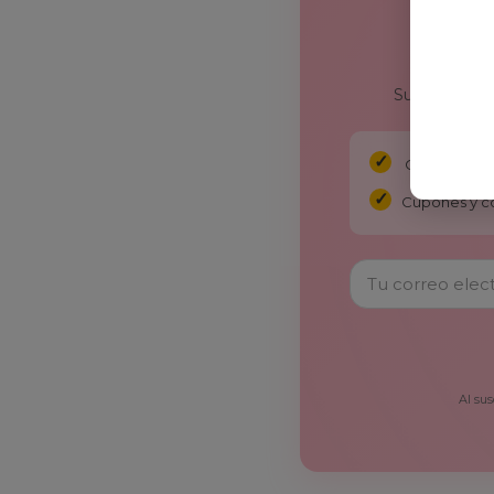
Suscríbete y
Chollos ver
Cupones y c
Al sus