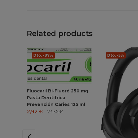
Related products
Dto. -87%
Dto. -5%
Fluocaril Bi-Fluoré 250 mg
Pasta Dentífrica
Prevención Caries 125 ml
2,92
€
23,36
€