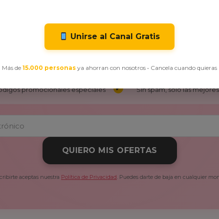
¡No Te Pierdas Nuestras Ofertas!
Unirse al Canal Gratis
 recibe las mejores ofertas y descuentos exclusivos directamente
Más de
15.000 personas
ya ahorran con nosotros • Cancela cuando quieras
ificados hasta -80% de descuento
Ofertas flash exclusivas 
ódigos promocionales especiales
Sin spam, solo las mejores 
QUIERO MIS OFERTAS
cribirte aceptas nuestra
Política de Privacidad
. Puedes darte de baja en cualquier mo