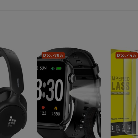
Dto. -78%
Dto. -14%