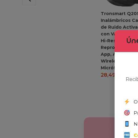
Tronsmart Q20
Inalámbricos C
de Ruido Activa
con Varios Mod
Úne
Hi-Res Audio, 6
Reproducción, 
App, Ajuste Có
Wireless Auricu
Micrófono
28,49
€
29,9
Reci
O
P
N
C