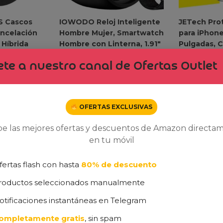
S Cascos
IOWODO Reloj Inteligente
JETech Prot
ancelación
Hombre Mujer, Smartwatch
para iPhone
 Híbrida
Hombre con Linterna, 1.91″
Pulgadas, Cr
os, Sonido
Reloj Deporte con
Templado c
te a nuestro canal de Ofertas Outlet
0H
Llamadas, 2 Correas,
Instalación 
Control de
Monitor Cardíaco
Dureza, Am
modo,
24h/SpO2/Sueño, IP68
Funda, 3 U
lares con
Impermeable Smartwatch
7,70
€
8,
OFERTAS EXCLUSIVAS
para Android iOS
25,99
€
9
€
119,99
€
be las mejores ofertas y descuentos de Amazon directa
en tu móvil
fertas flash con hasta
80% de descuento
roductos seleccionados manualmente
otificaciones instantáneas en Telegram
ompletamente gratis
, sin spam