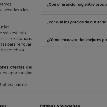
gramos
¿Qué diferencia hay entre produc
e accedas a las
¿Por qué los precios de outlet s
utlet
 solo estarán
n las existencias.
¿Cómo encontrar las mejores p
ctas para renovar
un capricho a
ores ofertas del
 una oportunidad
et ahora mismo!
erés
Últimas Novedades