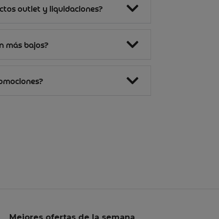
tos outlet y liquidaciones?
on más bajos?
romociones?
Mejores ofertas de la semana