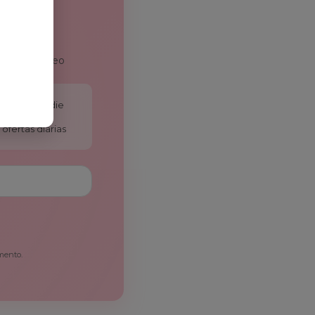
 en tu correo
antes que nadie
ofertas diarias
mento.