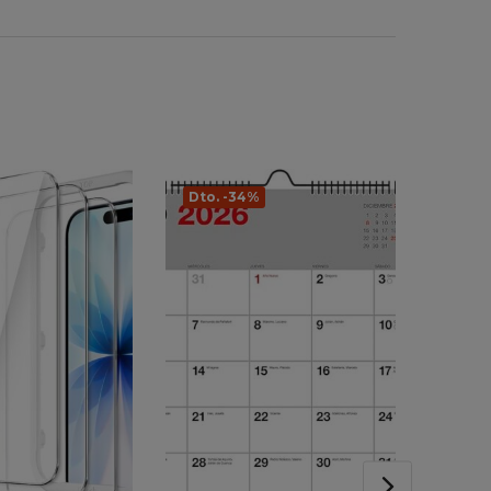
Dto. -34%
Dto. 