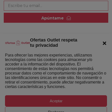
Apúntame
Ofertas Outlet respeta
Quienes somos
tu privacidad
Enlaces de interés
Para ofrecer las mejores experiencias, utilizamos
tecnologías como las cookies para almacenar y/o
Últimas Novedades
acceder a la información del dispositivo. El
consentimiento de estas tecnologías nos permitirá
Mejores ofertas de la semana
procesar datos como el comportamiento de navegación o
las identificaciones únicas en este sitio. No consentir o
retirar el consentimiento, puede afectar negativamente a
ciertas características y funciones.
Aceptar
Copyright ©
Ofertas-Outlet.com. Todos los derechos