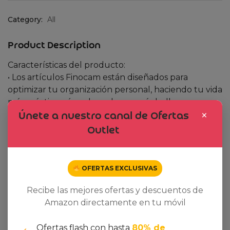
Category:
All
Product Description
Características del producto:
• Los artículos Finocam están diseñados para
optimizar tu organización personal, haciendo tu vida
más práctica, cómoda y a la vez más bella.
×
Únete a nuestro canal de Ofertas
Outlet
Related products
OFERTAS EXCLUSIVAS
Dto. -34%
Dto. -14%
Recibe las mejores ofertas y descuentos de
Amazon directamente en tu móvil
Ofertas flash con hasta
80% de