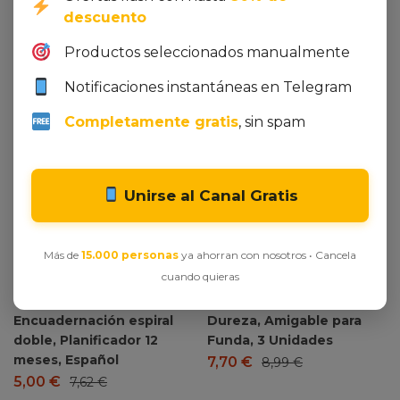
descuento
Productos seleccionados manualmente
Notificaciones instantáneas en Telegram
Completamente gratis
, sin spam
Ver oferta en Amazon
Ver oferta en Amazon
Unirse al Canal Gratis
Miquelrius – Calendario
JETech Protector Pantalla
2026 de pared Basic,
para iPhone 17 6,3
Más de
15.000 personas
ya ahorran con nosotros • Cancela
Organizador anual A3:
Pulgadas, Cristal Vidrio
cuando quieras
420 x 296 mm, Con
Templado con Marco de
espacio para anotar,
Instalación Fácil, 9H
Encuadernación espiral
Dureza, Amigable para
doble, Planificador 12
Funda, 3 Unidades
meses, Español
7,70
€
8,99
€
5,00
€
7,62
€