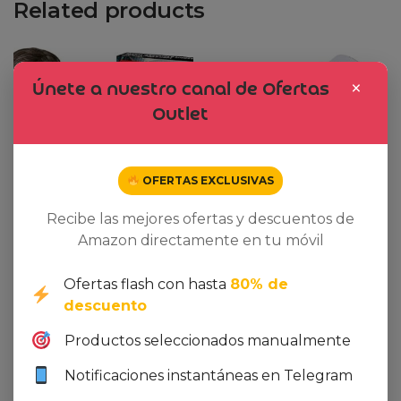
Related products
Dto. -38%
Dto. -71%
×
Únete a nuestro canal de Ofertas
Outlet
OFERTAS EXCLUSIVAS
Recibe las mejores ofertas y descuentos de
Amazon directamente en tu móvil
Ofertas flash con hasta
80% de
descuento
Productos seleccionados manualmente
Ver oferta en Amazon
Ver oferta en Amazon
Notificaciones instantáneas en Telegram
Kit de ingeniería de metal
Vans Hombre Zapatillas
3D para construir, juego
De Ante Ryland,